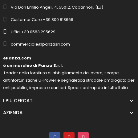
Via Don Emilio Angeli, 4, 55012, Capannori, (LU)
Customer Care +39 800 818666
Uffici +39 0583 295629
commerciale@panzasrl.com
ePanza.com
è un marchio di Panza S.r.l.
Leader nella fornitura di abbigliamento da lavoro, scarpe
antinfortunistiche U-Power e segnaletica stradale omologata per
enti pubblici, imprese e cantieri. Spedizioni rapide in tutta Italia.
I PIU CERCATI
AZIENDA