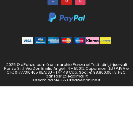
2025 © ePanza.com è un marchio Panza srl Tutti i diritti riservati
Panza S.r.l. Via Don Emilio Angeli, 4 - 55012 Capannori (LU) P.IVA e
C.F.: 01777310465 REA: LU - 171448 Cap. Soc.: € 98.800,00 i.v. PEC:
panzasrl@legalmail.it
Creato da M4U & Creawebonline.it