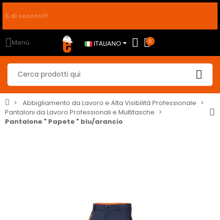
!!! per ordini da 200€ usa
sconto2
sconto10
sconto5
avrai il 2% di sconto!!!
Menù
0
ITALIANO
Abbigliamento da Lavoro e Alta Visibilità Professionale
Pantaloni da Lavoro Professionali e Multitasche
Pantalone " Papete " blu/arancio