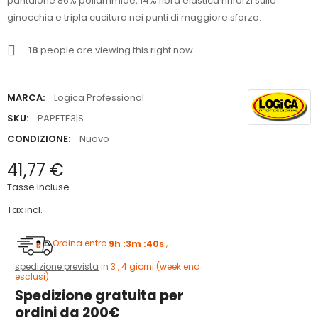
pantalone 86% poliammide, 14% fibra elastica rinforzi sulle
ginocchia e tripla cucitura nei punti di maggiore sforzo.
18
people are viewing this right now
MARCA:
Logica Professional
SKU:
PAPETE3|S
CONDIZIONE:
Nuovo
41,77 €
Tasse incluse
Tax incl.
Ordina entro
9h :3m :39s
,
spedizione prevista
in 3 , 4 giorni (week end
esclusi)
Spedizione gratuita per
ordini da 200€