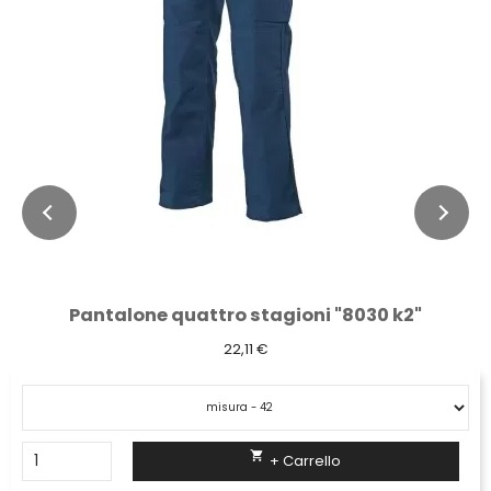
Pantalone quattro stagioni "8030 k2"
22,11 €

+ Carrello