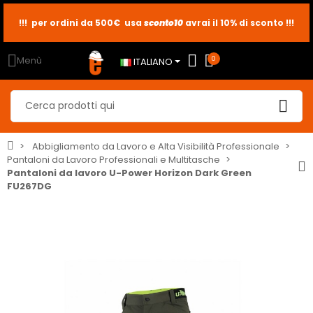
!!! per ordini da 500€ usa
sconto10
sconto5
sconto2
avrai il 10% di sconto !!!
Menù
0
ITALIANO
Abbigliamento da Lavoro e Alta Visibilità Professionale
Pantaloni da Lavoro Professionali e Multitasche
Pantaloni da lavoro U-Power Horizon Dark Green
FU267DG