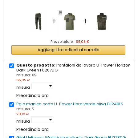
+
+
Prezzo totale:
95,03 €
Aggiungi i tre articoli al carrello
Questo prodotto:
Pantaloni da lavoro U-Power Horizon
Dark Green FU267DG
misura: XS
65,85 €
misura
Preordinalo ora.
Polo manica corta U-Power Libra verde oliva FU249LS
misura: S
29,18 €
misura
Preordinalo ora.
Gilet U-Power Wall idrorepellente Dark Green FU278DG