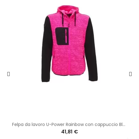
Felpa da lavoro U-Power Rainbow con cappuccio Black Fucsia EY174BF
41,81 €