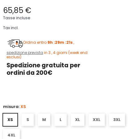
65,85 €
Tasse incluse
Tax incl.
Ordina entro
9h :29m :21s
,
spedizione prevista
in 3 , 4 giorni (week end
esclusi)
Spedizione gratuita per
ordini da 200€
5
misura:
XS
XS
S
M
L
XL
XXL
3XL
4XL