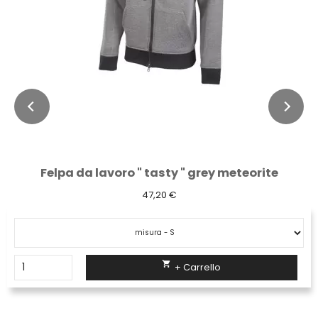
Gilet da lavoro " smart " yellow fluo
34,13 €

+ Carrello