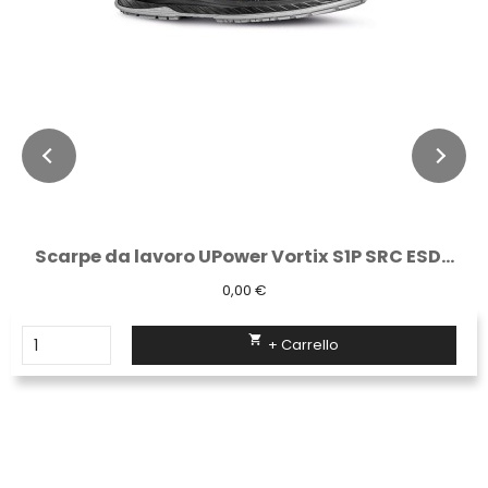
Scarpe antinfortunistiche U-Power Match...
60,39 €

+ Carrello