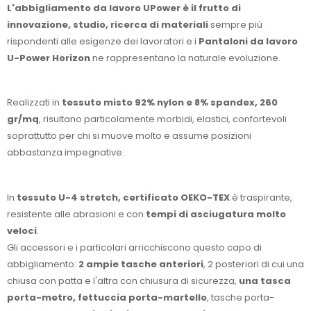
L'abbigliamento da lavoro UPower è il frutto di
innovazione, studio, ricerca di materiali
sempre più
rispondenti alle esigenze dei lavoratori e i
Pantaloni da lavoro
U-Power Horizon
ne rappresentano la naturale evoluzione.
Realizzati in
tessuto misto 92% nylon e 8% spandex, 260
gr/mq
, risultano particolamente morbidi, elastici, confortevoli
soprattutto per chi si muove molto e assume posizioni
abbastanza impegnative.
In
tessuto U-4 stretch, certificato OEKO-TEX
è traspirante,
resistente alle abrasioni e con
tempi di asciugatura molto
veloci
.
Gli accessori e i particolari arricchiscono questo capo di
abbigliamento:
2 ampie tasche anteriori
, 2 posteriori di cui una
chiusa con patta e l'altra con chiusura di sicurezza,
una tasca
porta-metro, fettuccia porta-martello
, tasche porta-