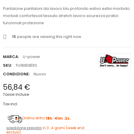
Pantalone pantaloni da lavoro blu profondo estivo estivi morbido
morbidi confortevoli tessuto stretch lavoro sicurezza pratici
funzionali protezione
15
people are viewing this right now
MARCA:
U-power
SKU:
FU189DB|XS
CONDIZIONE:
Nuovo
56,84 €
Tasse incluse
Tax incl.
Ordina entro
18h :41m :1s
,
spedizione prevista
in 3 , 4 giorni (week end
esclusi)