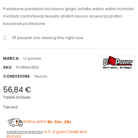
Pantalone pantaloni da lavoro grigio asfalto estivo estivi morbido
morbidi confortevoli tessuto stretch lavoro sicurezza pratici
funzionali protezione
17
people are viewing this right now
MARCA:
U-power
SKU:
FU189AG|XS
CONDIZIONE:
Nuovo
56,84 €
Tasse incluse
Tax incl.
Ordina entro
9h :11m :28s
,
spedizione prevista
in 3 , 4 giorni (week end
esclusi)