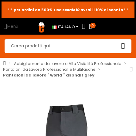
!!! per ordini da 500€ usa
sconto10
sconto5
sconto2
avrai il 10% di sconto !!!
Menù
0
ITALIANO
Abbigliamento da Lavoro e Alta Visibilità Professionale
Pantaloni da Lavoro Professionali e Multitasche
Pantaloni da lavoro " world " asphalt grey