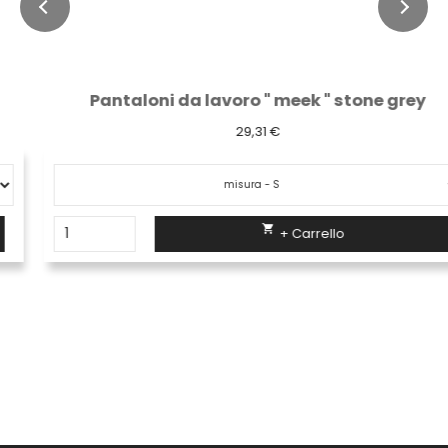
Pantaloni da lavoro " meek " stone grey
29,31 €

+ Carrello