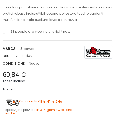
Pantaloni pantalone da lavoro carbonio nero estivo estivi comodi
pratici robusti indistruttibili cotone poliestere tasche capienti
multifunzione triple cuciture lavoro sicurezza
23
people are viewing this right now
MARCA:
U-power
SKU:
SY001BC|42
CONDIZIONE:
Nuovo
60,84 €
Tasse incluse
Tax incl.
Ordina entro
18h :41m :23s
,
spedizione prevista
in 3 , 4 giorni (week end
esclusi)