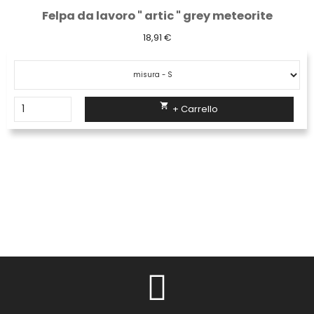
Felpa da lavoro " artic " grey meteorite
18,91 €

+ Carrello