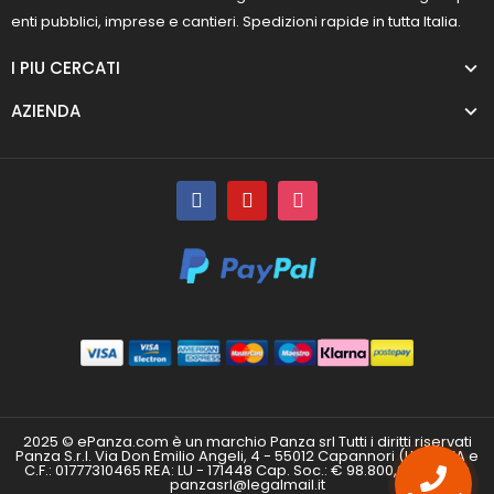
enti pubblici, imprese e cantieri. Spedizioni rapide in tutta Italia.
I PIU CERCATI
AZIENDA
2025 © ePanza.com è un marchio Panza srl Tutti i diritti riservati
Panza S.r.l. Via Don Emilio Angeli, 4 - 55012 Capannori (LU) P.IVA e
C.F.: 01777310465 REA: LU - 171448 Cap. Soc.: € 98.800,00 i.v. PEC:
panzasrl@legalmail.it