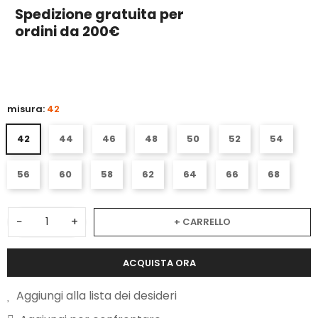
Spedizione gratuita per
ordini da 200€
5
misura:
42
42
44
46
48
50
52
54
56
60
58
62
64
66
68
−
+
+ CARRELLO
ACQUISTA ORA
Aggiungi alla lista dei desideri