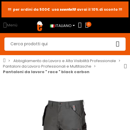
!!! per ordini da 500€ usa
sconto10
sconto5
sconto2
avrai il 10% di sconto !!!
Menù
0
ITALIANO
Abbigliamento da Lavoro e Alta Visibilità Professionale
Pantaloni da Lavoro Professionali e Multitasche
Pantaloni da lavoro " race " black carbon