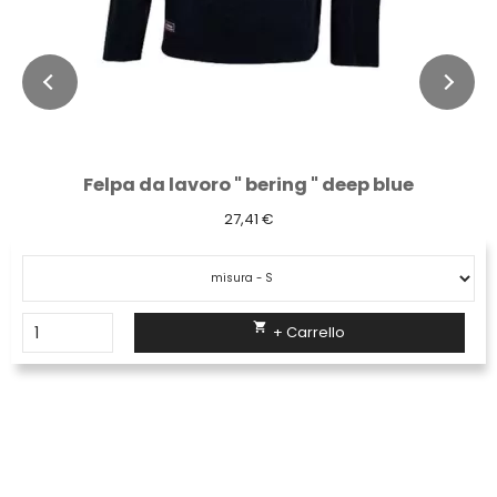
Felpa da lavoro " bering " deep blue
27,41 €

+ Carrello