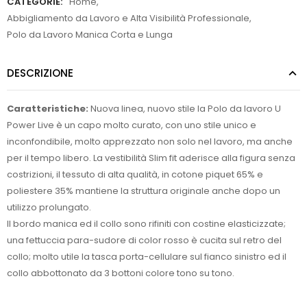
CATEGORIE:
Home
,
Abbigliamento da Lavoro e Alta Visibilità Professionale
,
Polo da Lavoro Manica Corta e Lunga
DESCRIZIONE
Caratteristiche:
Nuova linea, nuovo stile la Polo da lavoro U
Power Live è un capo molto curato, con uno stile unico e
inconfondibile, molto apprezzato non solo nel lavoro, ma anche
per il tempo libero. La vestibilità Slim fit aderisce alla figura senza
costrizioni, il tessuto di alta qualità, in cotone piquet 65% e
poliestere 35% mantiene la struttura originale anche dopo un
utilizzo prolungato.
Il bordo manica ed il collo sono rifiniti con costine elasticizzate;
una fettuccia para-sudore di color rosso è cucita sul retro del
collo; molto utile la tasca porta-cellulare sul fianco sinistro ed il
collo abbottonato da 3 bottoni colore tono su tono.