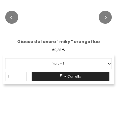
Giacca da lavoro " miky " orange fluo
69,28 €

+ Carrello