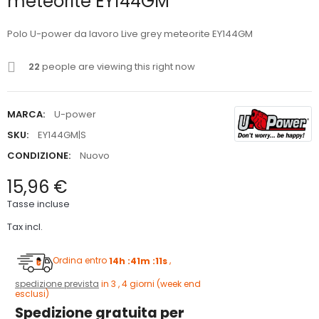
meteorite EY144GM
Polo U-power da lavoro Live grey meteorite EY144GM
22
people are viewing this right now
MARCA:
U-power
SKU:
EY144GM|S
CONDIZIONE:
Nuovo
15,96 €
Tasse incluse
Tax incl.
Ordina entro
14h :41m :10s
,
spedizione prevista
in 3 , 4 giorni (week end
esclusi)
Spedizione gratuita per