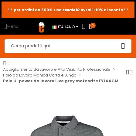
!!! per ordini da 500€ usa
sconto10
sconto5
sconto2
avrai il 10% di sconto !!!
Menù
0
ITALIANO
Abbigliamento da Lavoro e Alta Visibilità Professionale
Polo da Lavoro Manica Corta e Lunga
Polo U-power da lavoro Live grey meteorite EY144GM