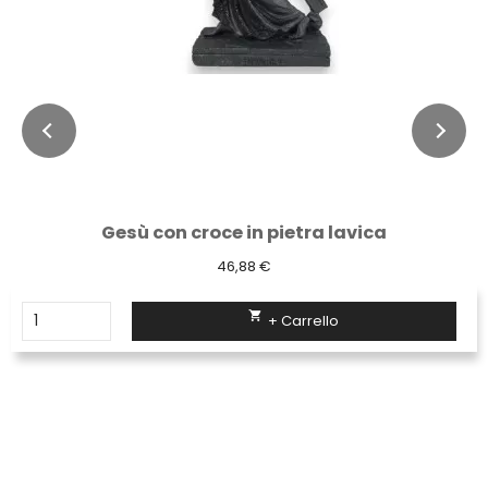
Tagliabulloni
55,06 €

+ Carrello