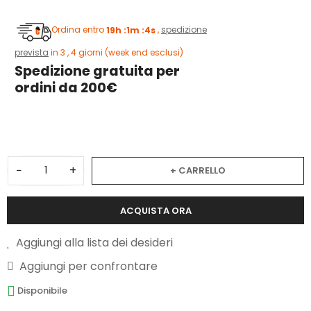
Ordina entro
19h :1m :4s
,
spedizione
prevista
in 3 , 4 giorni (week end esclusi)
Spedizione gratuita per
ordini da 200€
3
−
+
+ CARRELLO
ACQUISTA ORA
Aggiungi alla lista dei desideri
Aggiungi per confrontare
Disponibile