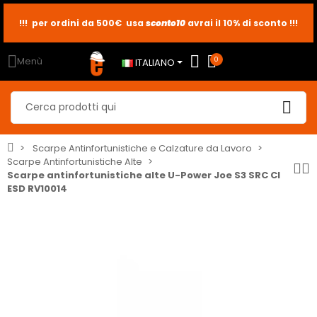
sconto10
sconto5
sconto2
Menù
0
ITALIANO
Scarpe Antinfortunistiche e Calzature da Lavoro
Scarpe Antinfortunistiche Alte
Scarpe antinfortunistiche alte U-Power Joe S3 SRC CI
ESD RV10014