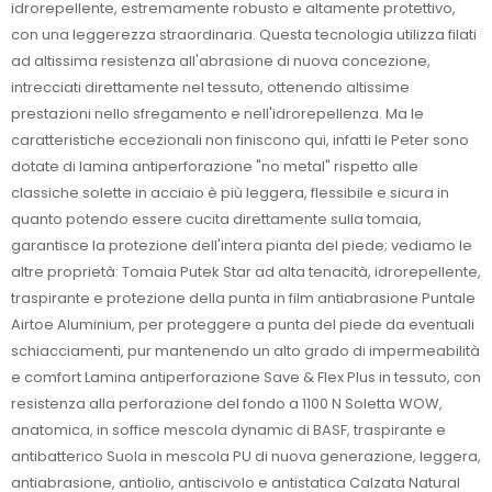
idrorepellente, estremamente robusto e altamente protettivo,
con una leggerezza straordinaria. Questa tecnologia utilizza filati
ad altissima resistenza all'abrasione di nuova concezione,
intrecciati direttamente nel tessuto, ottenendo altissime
prestazioni nello sfregamento e nell'idrorepellenza. Ma le
caratteristiche eccezionali non finiscono qui, infatti le Peter sono
dotate di lamina antiperforazione "no metal" rispetto alle
classiche solette in acciaio è più leggera, flessibile e sicura in
quanto potendo essere cucita direttamente sulla tomaia,
garantisce la protezione dell'intera pianta del piede; vediamo le
altre proprietà: Tomaia Putek Star ad alta tenacità, idrorepellente,
traspirante e protezione della punta in film antiabrasione Puntale
Airtoe Aluminium, per proteggere a punta del piede da eventuali
schiacciamenti, pur mantenendo un alto grado di impermeabilità
e comfort Lamina antiperforazione Save & Flex Plus in tessuto, con
resistenza alla perforazione del fondo a 1100 N Soletta WOW,
anatomica, in soffice mescola dynamic di BASF, traspirante e
antibatterico Suola in mescola PU di nuova generazione, leggera,
antiabrasione, antiolio, antiscivolo e antistatica Calzata Natural