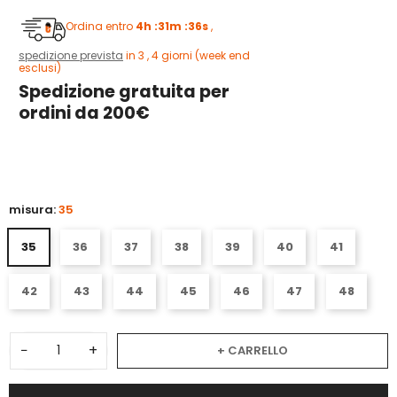
Ordina entro
4h :31m :35s
,
spedizione prevista
in 3 , 4 giorni (week end
esclusi)
Spedizione gratuita per
ordini da 200€
5
misura:
35
35
36
37
38
39
40
41
42
43
44
45
46
47
48
−
+
+ CARRELLO