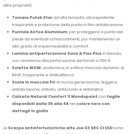
altre proprietà:
Tomaia Putek Star
ad alta tenacità, idrorepellente,
traspirante e protezione della punta in film antiabrasione
Puntale Airtoe Aluminium
, per proteggere a punta del
piede da eventuali schiacciamenti, pur mantenendo un
alto grado di impermeabilità e comfort
Lamina antiperforazione Save & Flex Plus
in tessuto,
con resistenza alla perforazione del fondo a 1100 N
Soletta WOW
, anatomica, in soffice mescola dynamic di
BASF, traspirante e antibatterico
Suola in mescola PU
di nuova generazione, leggera,
antiabrasione, antiolio, antiscivolo e antistatica
Calzata Natural Comfort 11 Mondopoint
con
taglie
disponibili dalla 35 alla 48
nel
colore nero con
dettagli in giallo
Le
Scarpe antinfortunistiche alte Joe S3 SRC CI ESD
sono