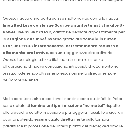
sicurezza che possano soddisfare anche i lavoratori più esigenti.
Questo nuovo anno porta con sè molte novità, come la nuova
linea Red Leve con le sue Scarpe antinfortunistiche alte U-
Power Joe S3 SRC CI ESD
, calzature pensate appositamente per
la
stagione autunno/inverno
grazie alla
tomaia in Putek
Star
, un tessuto
idrorepellente, estremamente robusto e
altamente protettivo
, con una leggerezza straordinaria.
Questa tecnologia utilizza filati ad altissima resistenza
all'abrasione di nuova concezione, intrecciati direttamente nel
tessuto, ottenendo altissime prestazioni nello sfregamento e
nell'idrorepellenza.
Ma le caratteristiche eccezionali non finiscono qui, infatti le Peter
sono dotate di
lamina antiperforazione "no metal"
rispetto
alle classiche solette in acciaio è più leggera, flessibile e sicura in
quanto potendo essere cucita direttamente sulla tomaia,
garantisce la protezione dell'intera pianta del piede; vediamo le