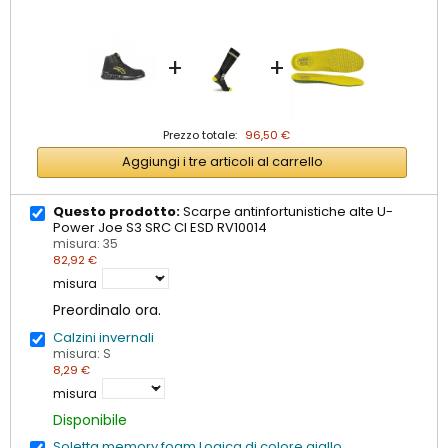
+
+
Prezzo totale:
96,50 €
Aggiungi i tre articoli al carrello
Questo prodotto:
Scarpe antinfortunistiche alte U-
Power Joe S3 SRC CI ESD RV10014
misura: 35
82,92 €
misura
Preordinalo ora.
Calzini invernali
misura: S
8,29 €
misura
Disponibile
Soletta memory foam Logica di colore giallo