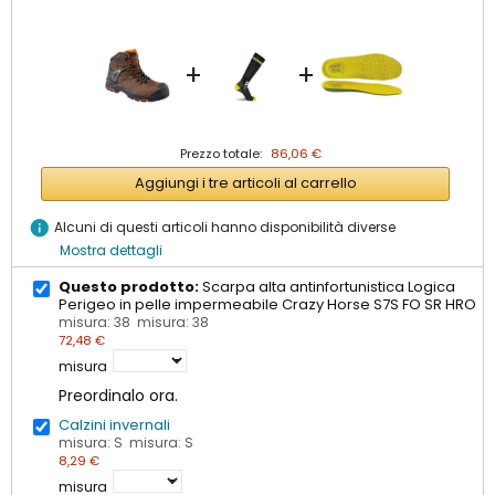
+
+
Prezzo totale:
86,06 €
Aggiungi i tre articoli al carrello
info
Alcuni di questi articoli hanno disponibilità diverse
Mostra dettagli
Questo prodotto:
Scarpa alta antinfortunistica Logica
Perigeo in pelle impermeabile Crazy Horse S7S FO SR HRO
misura: 38 misura: 38
72,48 €
misura
Preordinalo ora.
Calzini invernali
misura: S misura: S
8,29 €
misura