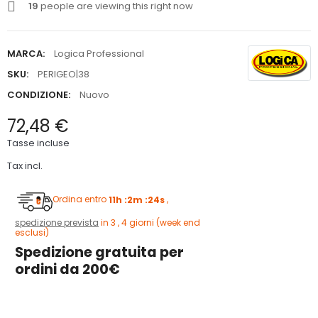
19
people are viewing this right now
MARCA:
Logica Professional
SKU:
PERIGEO|38
CONDIZIONE:
Nuovo
72,48 €
Tasse incluse
Tax incl.
Ordina entro
11h :2m :24s
,
spedizione prevista
in 3 , 4 giorni (week end
esclusi)
Spedizione gratuita per
ordini da 200€
3