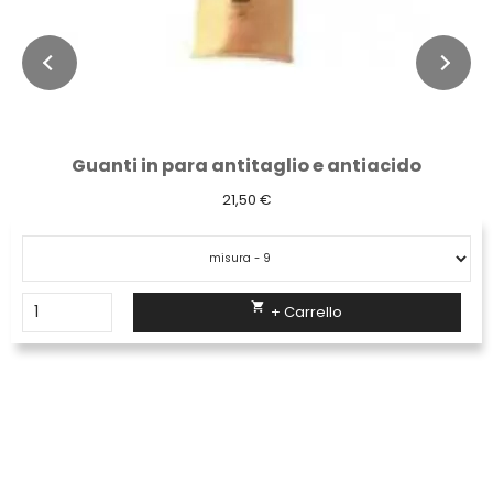
Armadio per spogliatoio monoblocco da 2...
589,70 €

+ Carrello