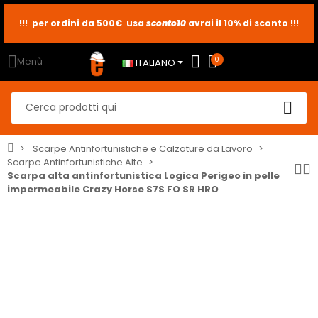
!!! per ordini da 500€ usa
sconto10
sconto5
sconto2
avrai il 10% di sconto !!!
Menù
0
ITALIANO
Scarpe Antinfortunistiche e Calzature da Lavoro
Scarpe Antinfortunistiche Alte
Scarpa alta antinfortunistica Logica Perigeo in pelle
impermeabile Crazy Horse S7S FO SR HRO