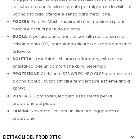
tessuto nero con fascia riflettente per migliorare la visibilità.
Sgancio rapido laterale e senza parti metalliche.
FODERA
: Rete Air Mesh traspirante che mantiene i piedi
freschi e asciutti per tutto il giorno.
SUOLA
: In poliuretano bidensità con alta resistenza allo
scivolamento (SR), garantendo sicurezza in ogni ambiente
di lavoro.
SOLETTA
: In morbida schiuma preformata, estraibile e
antistatica, per un comfort che dura nel tempo.
PROTEZIONE
: Certificato S7S WR FO HRO CI SR, per resistere
a condizioni di lavoro difficili e temperature estreme fino a
300°C.
PUNTALE
: Composito, leggero e resistente per la
protezione del piede.
LAMINA
: Non metallica, per un'ulteriore leggerezza e
protezione.
DETTAGLI DEL PRODOTTO