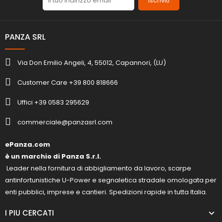
Iscriviti
PANZA SRL
Via Don Emilio Angeli, 4, 55012, Capannori, (LU)
Customer Care +39 800 818666
Uffici +39 0583 295629
commerciale@panzasrl.com
ePanza.com
è un marchio di Panza S.r.l.
Leader nella fornitura di abbigliamento da lavoro, scarpe
antinfortunistiche U-Power e segnaletica stradale omologata per
enti pubblici, imprese e cantieri. Spedizioni rapide in tutta Italia.
I PIU CERCATI