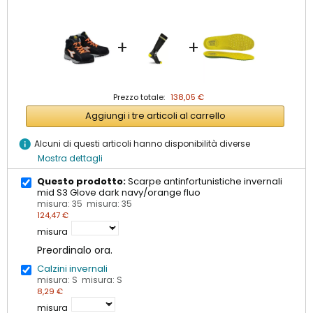
+
+
Prezzo totale:
138,05 €
Aggiungi i tre articoli al carrello
info
Alcuni di questi articoli hanno disponibilità diverse
Mostra dettagli
Questo prodotto:
Scarpe antinfortunistiche invernali
mid S3 Glove dark navy/orange fluo
misura: 35 misura: 35
124,47 €
misura
Preordinalo ora.
Calzini invernali
misura: S misura: S
8,29 €
misura