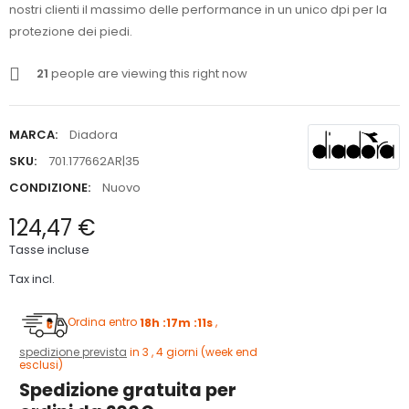
nostri clienti il massimo delle performance in un unico dpi per la
protezione dei piedi.
21
people are viewing this right now
MARCA:
Diadora
SKU:
701.177662AR|35
CONDIZIONE:
Nuovo
124,47 €
Tasse incluse
Tax incl.
Ordina entro
18h :17m :11s
,
spedizione prevista
in 3 , 4 giorni (week end
esclusi)
Spedizione gratuita per