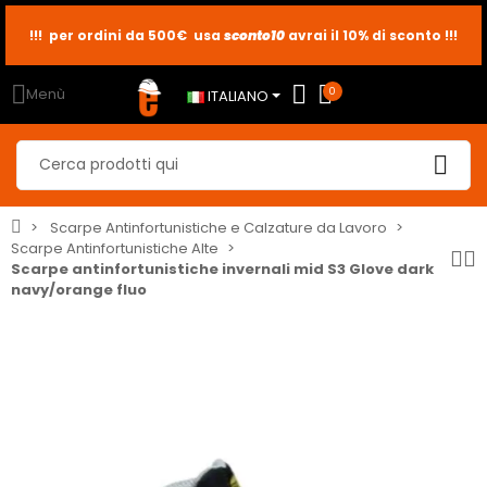
!!! per ordini da 500€ usa
sconto10
sconto5
sconto2
avrai il 10% di sconto !!!
Menù
0
ITALIANO
Scarpe Antinfortunistiche e Calzature da Lavoro
Scarpe Antinfortunistiche Alte
Scarpe antinfortunistiche invernali mid S3 Glove dark
navy/orange fluo