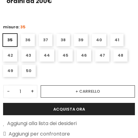
ordini da 200€
misura:
35
35
36
37
38
39
40
41
42
43
44
45
46
47
48
49
50
−
+
+ CARRELLO
ACQUISTA ORA
Aggiungi alla lista dei desideri
Aggiungi per confrontare