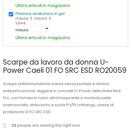
Ultimi articoli in magazzino
Plantare anatomico in gel
misura: S misura: S
5,84 €
misura
Ultimi articoli in magazzino
Scarpe da lavoro da donna U-
Power Caeli 01 FO SRC ESD RO20059
Scarpe antinfortunistiche basse senza puntale e lamina
antiperforazione, leggere e comode U-Power della linea Red
Pro, con tomaia in nylon ultra traspirante e morbida pelle
scamosciata, antiscivolo e suola PU/PU infinergy, classe di
protezione 01 FO SRC ESD.
22
people are viewing this right now