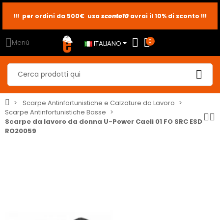
sconto10
sconto5
sconto2
Menù
0
ITALIANO
Scarpe Antinfortunistiche e Calzature da Lavoro
Scarpe Antinfortunistiche Basse
Scarpe da lavoro da donna U-Power Caeli 01 FO SRC ESD
RO20059