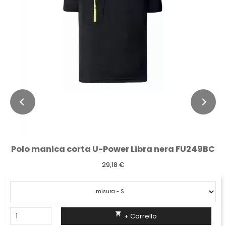
Polo manica corta U-Power Libra nera FU249BC
29,18 €

+ Carrello