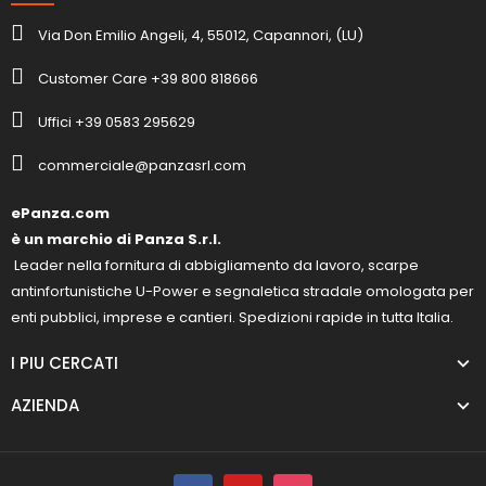
Via Don Emilio Angeli, 4, 55012, Capannori, (LU)
Customer Care +39 800 818666
Uffici +39 0583 295629
commerciale@panzasrl.com
ePanza.com
è un marchio di Panza S.r.l.
Leader nella fornitura di abbigliamento da lavoro, scarpe
antinfortunistiche U-Power e segnaletica stradale omologata per
enti pubblici, imprese e cantieri. Spedizioni rapide in tutta Italia.
I PIU CERCATI
AZIENDA