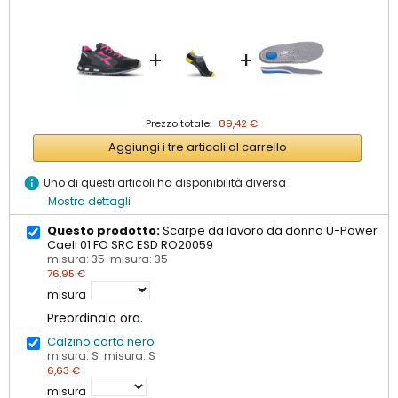
+
+
Prezzo totale:
89,42 €
Aggiungi i tre articoli al carrello
info
Uno di questi articoli ha disponibilità diversa
Mostra dettagli
Questo prodotto:
Scarpe da lavoro da donna U-Power
Caeli 01 FO SRC ESD RO20059
misura: 35 misura: 35
76,95 €
misura
Preordinalo ora.
Calzino corto nero
misura: S misura: S
6,63 €
misura