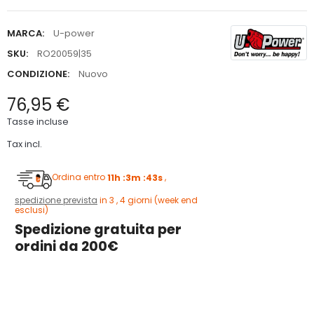
MARCA:
U-power
SKU:
RO20059|35
CONDIZIONE:
Nuovo
76,95 €
Tasse incluse
Tax incl.
Ordina entro
11h :3m :42s
,
spedizione prevista
in 3 , 4 giorni (week end
esclusi)
Spedizione gratuita per
ordini da 200€
5