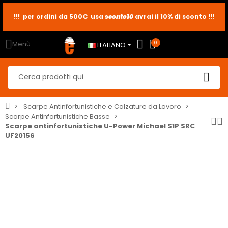
!!! per ordini da 500€ usa
sconto10
sconto5
sconto2
avrai il 10% di sconto !!!
Menù
0
ITALIANO
Scarpe Antinfortunistiche e Calzature da Lavoro
Scarpe Antinfortunistiche Basse
Scarpe antinfortunistiche U-Power Michael S1P SRC
UF20156