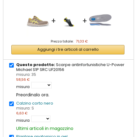
+
+
Prezzo totale:
71,03 €
Aggiungi i tre articoli al carrello
Questo prodotto:
Scarpe antinfortunistiche U-Power
Michael S1P SRC UF20156
misura: 35
58,56 €
misura
Preordinalo ora.
Calzino corto nero
misura: S
6,63 €
misura
Ultimi articoli in magazzino
Plantare anatomico in gel