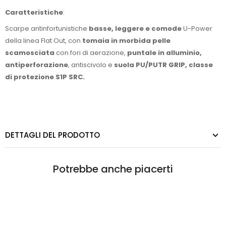
Caratteristiche
:
Scarpe antinfortunistiche
basse, leggere e comode
U-Power
della linea Flat Out, con
tomaia in morbida pelle
scamosciata
con fori di aerazione,
puntale in alluminio,
antiperforazione
, antiscivolo e
suola PU/PUTR GRIP, classe
di protezione S1P SRC.
DETTAGLI DEL PRODOTTO
Potrebbe anche piacerti