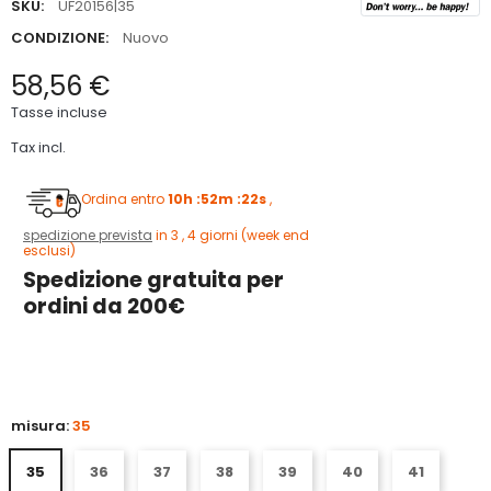
SKU:
UF20156|35
CONDIZIONE:
Nuovo
58,56 €
Tasse incluse
Tax incl.
Ordina entro
10h :52m :21s
,
spedizione prevista
in 3 , 4 giorni (week end
esclusi)
Spedizione gratuita per
ordini da 200€
5
misura:
35
35
36
37
38
39
40
41