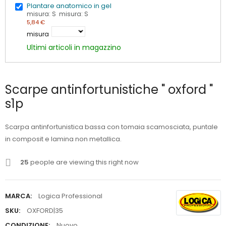
Plantare anatomico in gel
misura: S misura: S
5,84 €
misura
Ultimi articoli in magazzino
Scarpe antinfortunistiche " oxford "
s1p
Scarpa antinfortunistica bassa con tomaia scamosciata, puntale
in composit e lamina non metallica.
25
people are viewing this right now
MARCA:
Logica Professional
SKU:
OXFORD|35
CONDIZIONE:
Nuovo