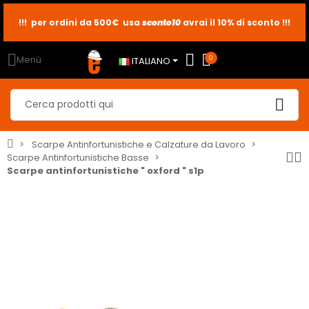
!!! per ordini da 500€ usa
sconto10
sconto5
sconto2
avrai il 10% di sconto !!!
Menù
0
ITALIANO
Scarpe Antinfortunistiche e Calzature da Lavoro
Scarpe Antinfortunistiche Basse
Scarpe antinfortunistiche " oxford " s1p