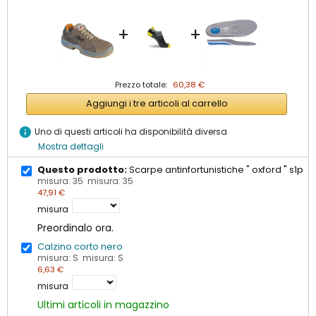
+
+
Prezzo totale:
60,38 €
Aggiungi i tre articoli al carrello
info
Uno di questi articoli ha disponibilità diversa
Mostra dettagli
Questo prodotto:
Scarpe antinfortunistiche " oxford " s1p
misura: 35 misura: 35
47,91 €
misura
Preordinalo ora.
Calzino corto nero
misura: S misura: S
6,63 €
misura
Ultimi articoli in magazzino