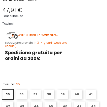
47,91 €
Tasse incluse
Tax incl.
Ordina entro
3h :52m :36s
,
spedizione prevista
in 3 , 4 giorni (week end
esclusi)
Spedizione gratuita per
ordini da 200€
3
misura:
35
35
36
37
38
39
40
41
42
43
44
45
46
47
48