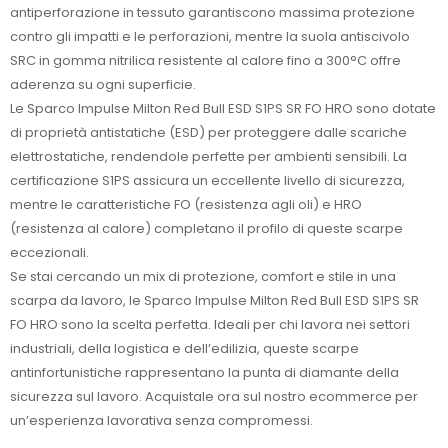
antiperforazione in tessuto garantiscono massima protezione
contro gli impatti e le perforazioni, mentre la suola antiscivolo
SRC in gomma nitrilica resistente al calore fino a 300°C offre
aderenza su ogni superficie.
Le Sparco Impulse Milton Red Bull ESD S1PS SR FO HRO sono dotate
di proprietà antistatiche (ESD) per proteggere dalle scariche
elettrostatiche, rendendole perfette per ambienti sensibili. La
certificazione S1PS assicura un eccellente livello di sicurezza,
mentre le caratteristiche FO (resistenza agli oli) e HRO
(resistenza al calore) completano il profilo di queste scarpe
eccezionali.
Se stai cercando un mix di protezione, comfort e stile in una
scarpa da lavoro, le Sparco Impulse Milton Red Bull ESD S1PS SR
FO HRO sono la scelta perfetta. Ideali per chi lavora nei settori
industriali, della logistica e dell’edilizia, queste scarpe
antinfortunistiche rappresentano la punta di diamante della
sicurezza sul lavoro. Acquistale ora sul nostro ecommerce per
un’esperienza lavorativa senza compromessi.