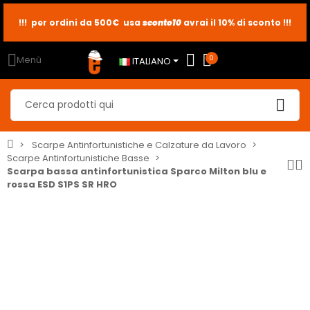
!!! per ordini da 500€ usa
sconto10
sconto5
sconto2
avrai il 10% di sconto !!!
Menù
0
ITALIANO
Scarpe Antinfortunistiche e Calzature da Lavoro
Scarpe Antinfortunistiche Basse
Scarpa bassa antinfortunistica Sparco Milton blu e
rossa ESD S1PS SR HRO