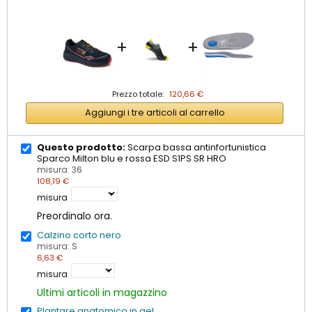
+
+
Prezzo totale:
120,66 €
Aggiungi i tre articoli al carrello
Questo prodotto:
Scarpa bassa antinfortunistica
Sparco Milton blu e rossa ESD S1PS SR HRO
misura: 36
108,19 €
misura
Preordinalo ora.
Calzino corto nero
misura: S
6,63 €
misura
Ultimi articoli in magazzino
Plantare anatomico in gel