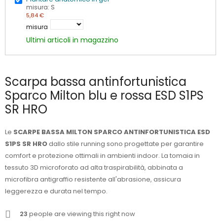
misura: S
5,84 €
misura
Ultimi articoli in magazzino
Scarpa bassa antinfortunistica
Sparco Milton blu e rossa ESD S1PS
SR HRO
Le
SCARPE BASSA MILTON SPARCO ANTINFORTUNISTICA ESD
S1PS SR HRO
dallo stile running sono progettate per garantire
comfort e protezione ottimali in ambienti indoor. La tomaia in
tessuto 3D microforato ad alta traspirabilità, abbinata a
microfibra antigraffio resistente all'abrasione, assicura
leggerezza e durata nel tempo.
23
people are viewing this right now