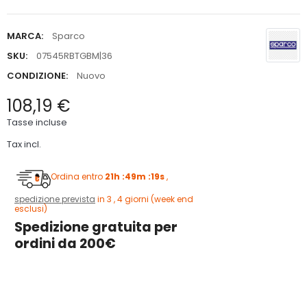
MARCA:
Sparco
SKU:
07545RBTGBM|36
CONDIZIONE:
Nuovo
108,19 €
Tasse incluse
Tax incl.
Ordina entro
21h :49m :19s
,
spedizione prevista
in 3 , 4 giorni (week end
esclusi)
Spedizione gratuita per
ordini da 200€
3