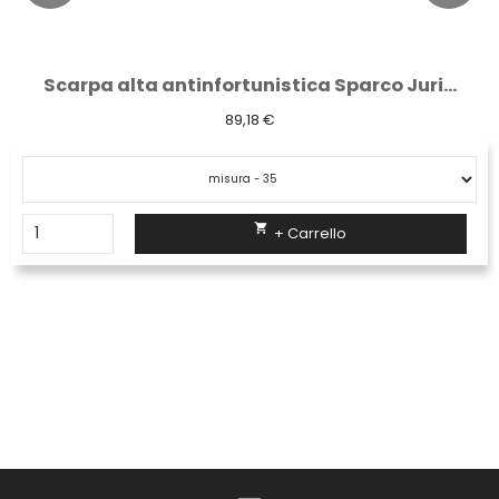
Scarpa alta antinfortunistica Sparco...
92,73 €

+ Carrello