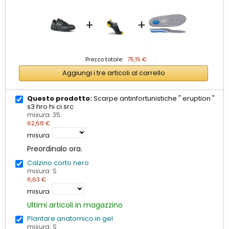
+
+
Prezzo totale:
75,15 €
Aggiungi i tre articoli al carrello
Questo prodotto:
Scarpe antinfortunistiche " eruption "
s3 hro hi ci src
misura: 35
62,68 €
misura
Preordinalo ora.
Calzino corto nero
misura: S
6,63 €
misura
Ultimi articoli in magazzino
Plantare anatomico in gel
misura: S