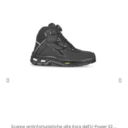
Scarpe antinfortunistiche alte Kora dell'U-Power S3 CI HI HRO WR SRC Boa RL1E214