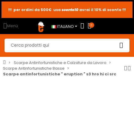
!!! per ordini da 500€ usa
sconto10
sconto5
sconto2
avrai il 10% di sconto !!!
Menù
0
ITALIANO
Scarpe Antinfortunistiche e Calzature da Lavoro
Scarpe Antinfortunistiche Basse
Scarpe antinfortunistiche " eruption " s3 hro hi ci src