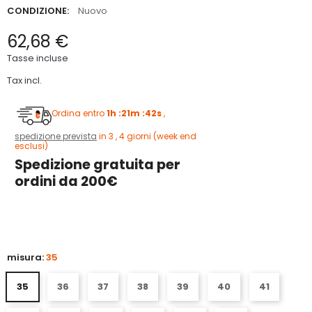
CONDIZIONE:
Nuovo
62,68 €
Tasse incluse
Tax incl.
Ordina entro
1h :21m :41s
,
spedizione prevista
in 3 , 4 giorni (week end
esclusi)
Spedizione gratuita per
ordini da 200€
5
misura:
35
35
36
37
38
39
40
41