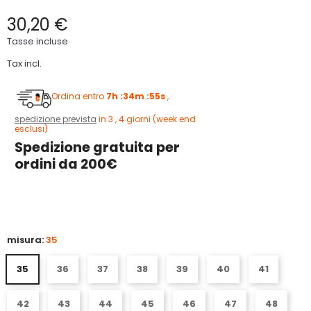
30,20 €
Tasse incluse
Tax incl.
Ordina entro
7h :34m :54s
,
spedizione prevista
in 3 , 4 giorni (week end
esclusi)
Spedizione gratuita per
ordini da 200€
5
misura:
35
35
36
37
38
39
40
41
42
43
44
45
46
47
48