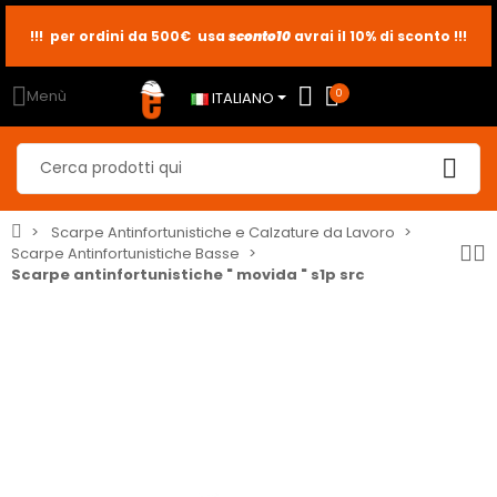
!!! per ordini da 500€ usa
sconto10
sconto5
sconto2
avrai il 10% di sconto !!!
Menù
0
ITALIANO
Scarpe Antinfortunistiche e Calzature da Lavoro
Scarpe Antinfortunistiche Basse
Scarpe antinfortunistiche " movida " s1p src