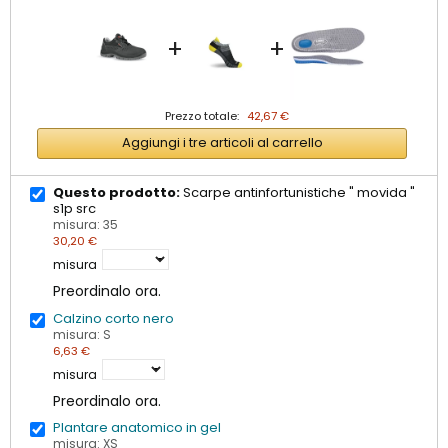
+
+
Prezzo totale:
42,67 €
Aggiungi i tre articoli al carrello
Questo prodotto:
Scarpe antinfortunistiche " movida "
s1p src
misura: 35
30,20 €
misura
Preordinalo ora.
Calzino corto nero
misura: S
6,63 €
misura
Preordinalo ora.
Plantare anatomico in gel
misura: XS