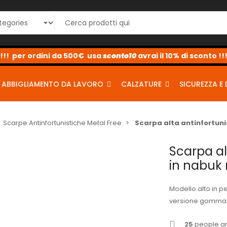
sconto10
sconto5
sconto2
ABBIGLIAMENTO DA LAVORO
CALZATURE
SICUREZZA E 
Scarpe Antinfortunistiche Metal Free
Scarpa alta antinfortuni
Scarpa al
in nabuk 
Modello alto in p
versione gomma 
25
people are