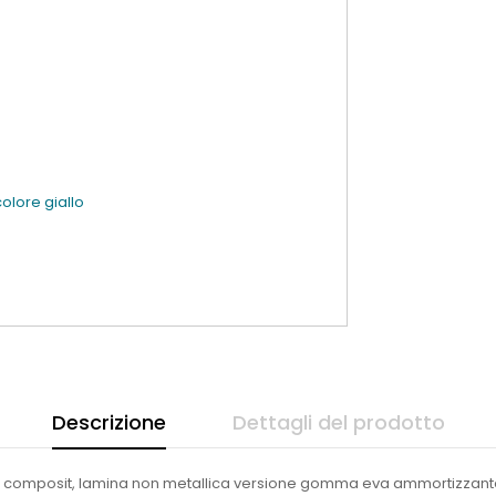
olore giallo
Descrizione
Dettagli del prodotto
e in composit, lamina non metallica versione gomma eva ammortizzant