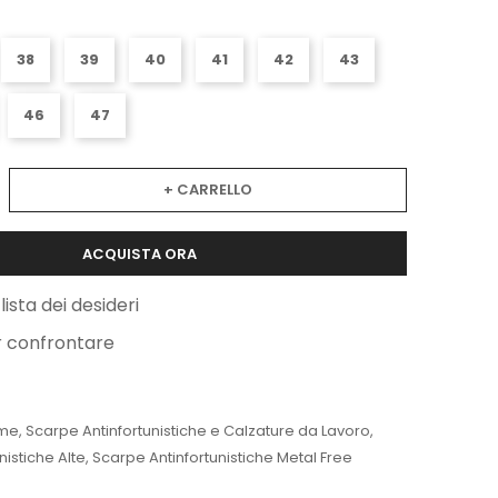
38
39
40
41
42
43
46
47
+ CARRELLO
ACQUISTA ORA
lista dei desideri
r confrontare
me
,
Scarpe Antinfortunistiche e Calzature da Lavoro
,
nistiche Alte
,
Scarpe Antinfortunistiche Metal Free