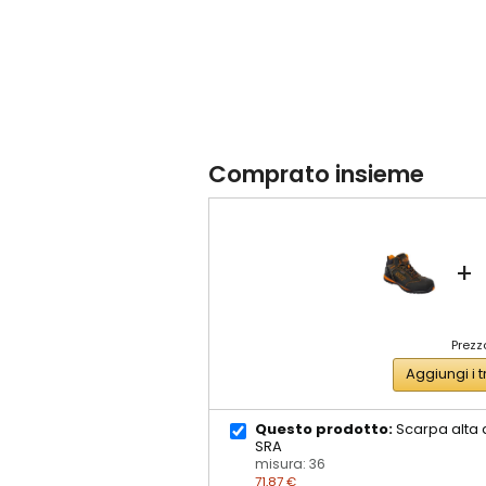
Comprato insieme
+
Prezzo
Aggiungi i t
Questo prodotto:
Scarpa alta a
SRA
misura: 36
71,87 €