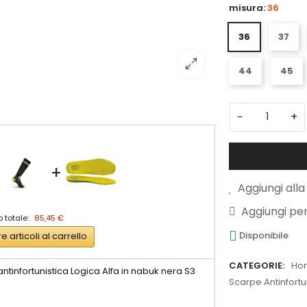
misura:
36
36
37
44
45
−
+
+
Aggiungi alla 
Aggiungi pe
 totale:
85,45 €
Disponibile
re articoli al carrello
CATEGORIE:
Ho
ntinfortunistica Logica Alfa in nabuk nera S3
Scarpe Antinfortu