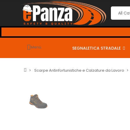
 seguenti coupon per sconti dal 2% al 10% <-
Menù
SEGNALETICA STRADALE
Scarpe Antinfortunistiche e Calzature da Lavoro