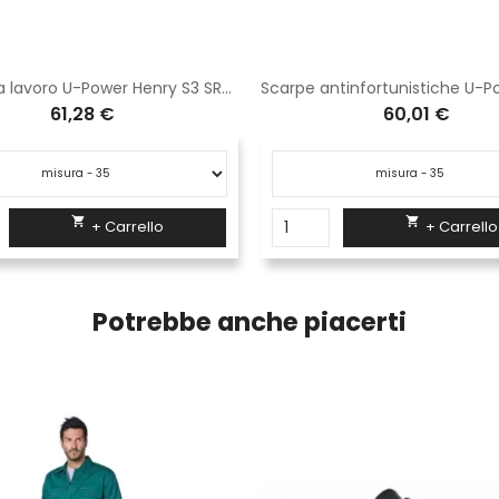
Scarpe da lavoro U-Power Henry S3 SRC UF10074
61,28 €
60,01 €


+ Carrello
+ Carrello
Potrebbe anche piacerti