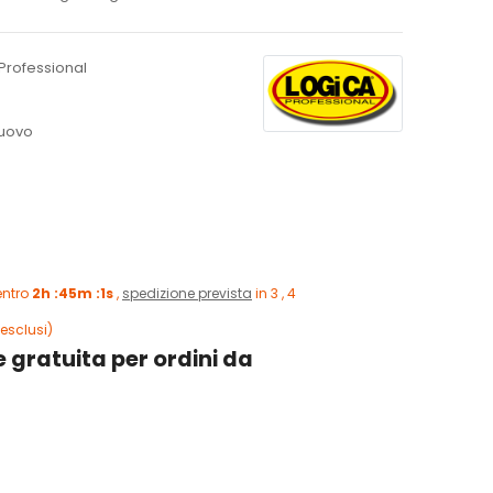
Professional
uovo
entro
2h :45m :0s
,
spedizione prevista
in 3 , 4
esclusi)
 gratuita per ordini da