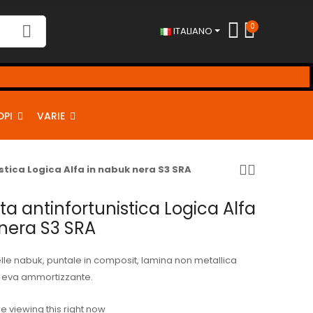
0
ITALIANO
DPI
VARIE
stica Logica Alfa in nabuk nera S3 SRA
ta antinfortunistica Logica Alfa
nera S3 SRA
elle nabuk, puntale in composit, lamina non metallica
eva ammortizzante.
 viewing this right now