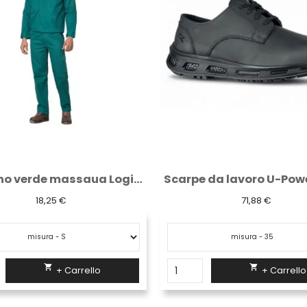
Giubbino verde massaua Logica 100% cotone
18,25 €
71,88 €


+ Carrello
+ Carrello