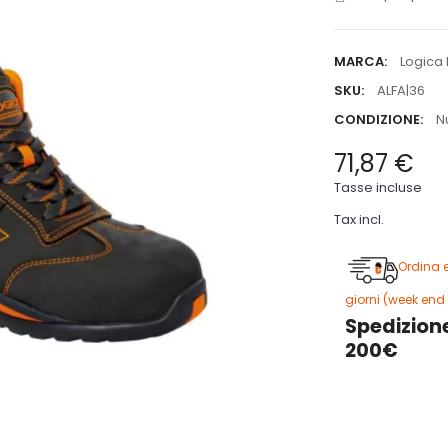
MARCA:
Logica 
SKU:
ALFA|36
CONDIZIONE:
N
71,87 €
Tasse incluse
Tax incl.
Ordina 
giorni (week end 
Spedizione
200€
3