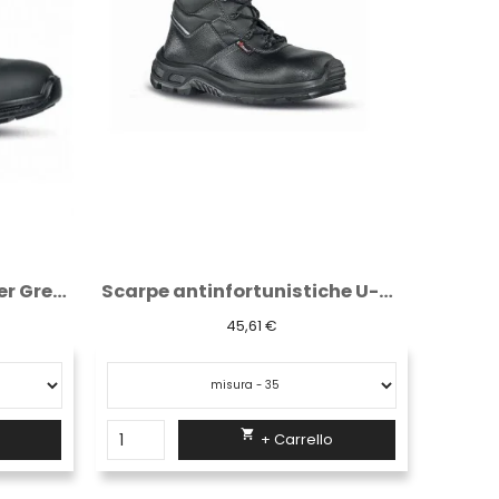
Scarpe da lavoro U-Power Greg 02 FO SRC...
Scarpe antinfortunistiche U-Power Jena RS...
45,61 €

+ Carrello