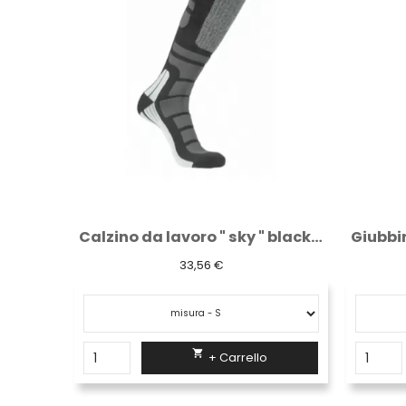
Felpa da lavoro " rainbow " black carbon
Calzino da lavoro " sky " black carbon
33,56 €

+ Carrello