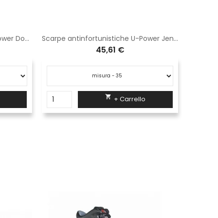
Scarpe antinfortunistiche U-Power Dover S1P SRC SN20086
Scarpe antinfortunistiche U-Power Jena RS S3 SRC RR10244
45,61 €

+ Carrello