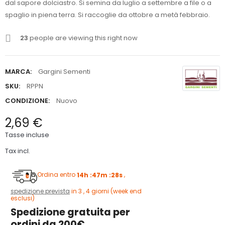
dal sapore dolciastro. Si semina da luglio a settembre a file o a
spaglio in piena terra. Si raccoglie da ottobre a metà febbraio.
23
people are viewing this right now
MARCA:
Gargini Sementi
SKU:
RPPN
CONDIZIONE:
Nuovo
2,69 €
Tasse incluse
Tax incl.
Ordina entro
14h :47m :28s
,
spedizione prevista
in 3 , 4 giorni (week end
esclusi)
Spedizione gratuita per
ordini da 200€