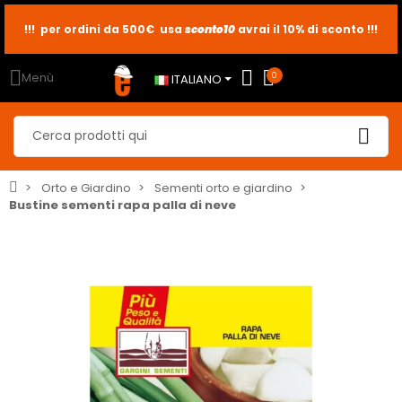
sconto10
sconto5
sconto2
Menù
0
ITALIANO
Orto e Giardino
Sementi orto e giardino
Bustine sementi rapa palla di neve