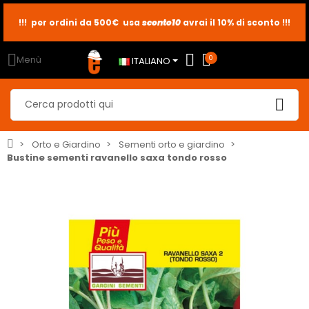
sconto10
sconto5
sconto2
Menù
0
ITALIANO
Orto e Giardino
Sementi orto e giardino
Bustine sementi ravanello saxa tondo rosso