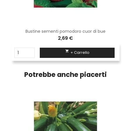
Bustine sementi pomodoro cuor di bue
2,69 €

+ Carrello
Potrebbe anche piacerti