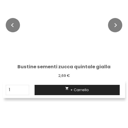
Bustine sementi zucca quintale gialla
2,69 €

+ Carrello