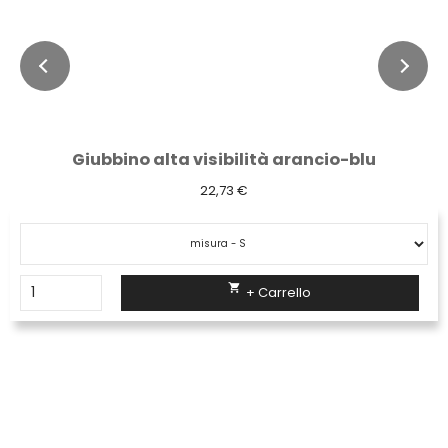
Giubbino alta visibilità arancio-blu
22,73 €

+ Carrello