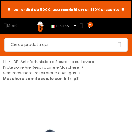
!!! per ordini da 500€ usa
sconto10
sconto5
sconto2
avrai il 10% di sconto !!!
Menù
0
ITALIANO
DPI Antinfortunistica e Sicurezza sul Lavoro
Protezione Vie Respiratorie e Maschere
Semimaschere Respiratorie e Antigas
Maschera semifacciale con filtri p3