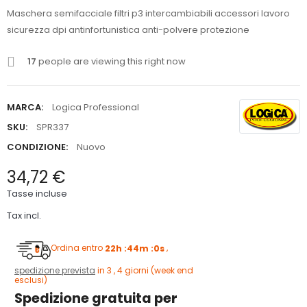
Maschera semifacciale filtri p3 intercambiabili accessori lavoro
sicurezza dpi antinfortunistica anti-polvere protezione
17
people are viewing this right now
MARCA:
Logica Professional
SKU:
SPR337
CONDIZIONE:
Nuovo
34,72 €
Tasse incluse
Tax incl.
Ordina entro
22h :43m :59s
,
spedizione prevista
in 3 , 4 giorni (week end
esclusi)
Spedizione gratuita per