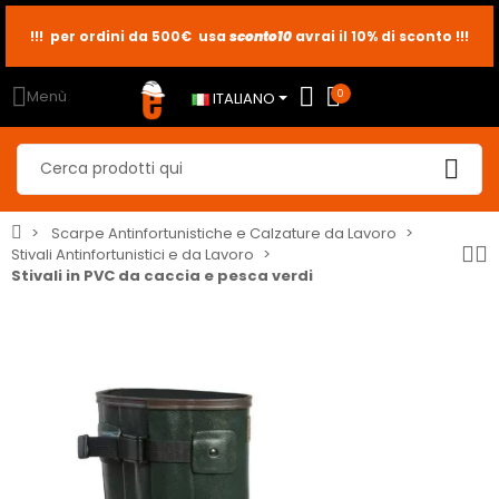
!!! per ordini da 500€ usa
sconto10
sconto5
sconto2
avrai il 10% di sconto !!!
Menù
0
ITALIANO
Scarpe Antinfortunistiche e Calzature da Lavoro
Stivali Antinfortunistici e da Lavoro
Stivali in PVC da caccia e pesca verdi