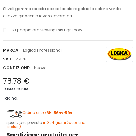
Stivali gomma caccia pesca laccio regolabile colore verde
altezza ginocchio lavoro lavoratori
21
people are viewing this right now
MARCA:
Logica Professional
SKU:
44|40
CONDIZIONE:
Nuovo
76,78 €
Tasse incluse
Tax incl.
Ordina entro
3h :56m :58s
,
spedizione prevista
in 3 , 4 giorni (week end
esclusi)
Spedizione gratuita per