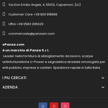
Via Don Emilio Angeli, 4, 55012, Capannori, (LU)
Customer Care +39 800 818666
Uffici +39 0583 295629
commerciale@panzasrl.com
ePanza.com
è un marchio di Panza S.r.l.
Leader nella fornitura di abbigliamento da lavoro, scarpe
antinfortunistiche U-Power e segnaletica stradale omologata per
enti pubblici, imprese e cantieri. Spedizioni rapide in tutta Italia.
I PIU CERCATI
AZIENDA