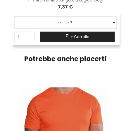
T-shirt manica lunga blu Logica 150gr
7,37 €

+ Carrello
Potrebbe anche piacerti