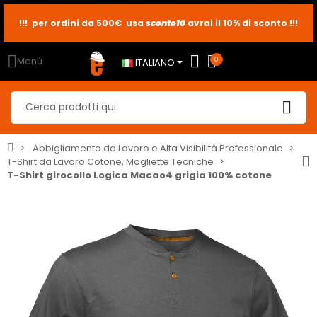
!!! per ordini da 500€ usa
sconto10
sconto5
sconto2
avrai il 10% di sconto !!!
Menù
0
ITALIANO
Abbigliamento da Lavoro e Alta Visibilità Professionale
T-Shirt da Lavoro Cotone, Magliette Tecniche
T-Shirt girocollo Logica Macao4 grigia 100% cotone