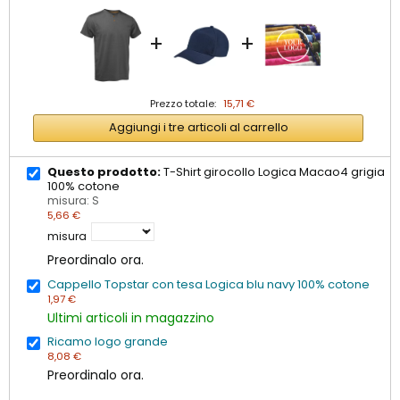
+
+
Prezzo totale:
15,71 €
Aggiungi i tre articoli al carrello
Questo prodotto:
T-Shirt girocollo Logica Macao4 grigia
100% cotone
misura: S
5,66 €
misura
Preordinalo ora.
Cappello Topstar con tesa Logica blu navy 100% cotone
1,97 €
Ultimi articoli in magazzino
Ricamo logo grande
8,08 €
Preordinalo ora.