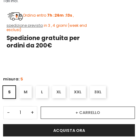
Tax incl.
Ordina entro
7h :26m :13s
,
spedizione prevista
in 3 , 4 giorni (week end
esclusi)
Spedizione gratuita per
ordini da 200€
3
misura:
S
S
M
L
XL
XXL
3XL
−
+
+ CARRELLO
ACQUISTA ORA