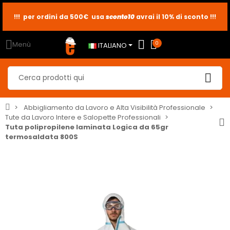
!!! per ordini da 500€ usa
sconto10
sconto5
sconto2
avrai il 10% di sconto !!!
Menù
0
ITALIANO
Abbigliamento da Lavoro e Alta Visibilità Professionale
Tute da Lavoro Intere e Salopette Professionali
Tuta polipropilene laminata Logica da 65gr
termosaldata 800S