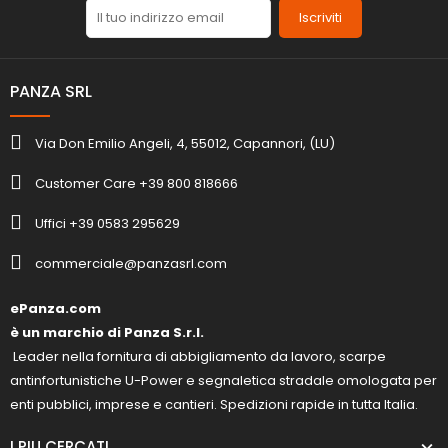
Iscriviti
PANZA SRL
Via Don Emilio Angeli, 4, 55012, Capannori, (LU)
Customer Care +39 800 818666
Uffici +39 0583 295629
commerciale@panzasrl.com
ePanza.com
è un marchio di Panza S.r.l.
Leader nella fornitura di abbigliamento da lavoro, scarpe
antinfortunistiche U-Power e segnaletica stradale omologata per
enti pubblici, imprese e cantieri. Spedizioni rapide in tutta Italia.
I PIU CERCATI