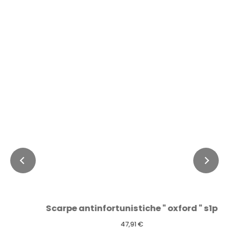
Scarpe antinfortunistiche " oxford " s1p
47,91 €