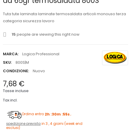
da 65gr termosaldata 800S
Tuta tute laminata laminate termosaldata articoli monouso terza
categoria sicurezza lavoro
15
people are viewing this right now
MARCA:
Logica Professional
SKU:
800S|M
CONDIZIONE:
Nuovo
7,68 €
Tasse incluse
Tax incl.
Ordina entro
2h :30m :54s
,
spedizione prevista
in 3 , 4 giorni (week end
esclusi)