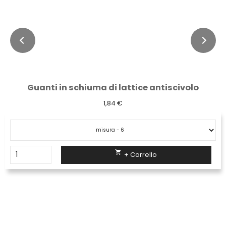
Guanti in schiuma di lattice antiscivolo
1,84 €

+ Carrello