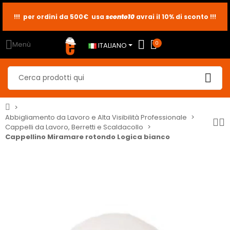
!!! per ordini da 500€ usa
sconto10
sconto5
sconto2
avrai il 10% di sconto !!!
Menù
0
ITALIANO
Abbigliamento da Lavoro e Alta Visibilità Professionale
Cappelli da Lavoro, Berretti e Scaldacollo
Cappellino Miramare rotondo Logica bianco