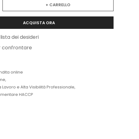
+ CARRELLO
ACQUISTA ORA
lista dei desideri
r confrontare
ndita online
me
,
Lavoro e Alta Visibilità Professionale
,
limentare HACCP