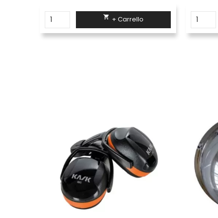

+ Carrello