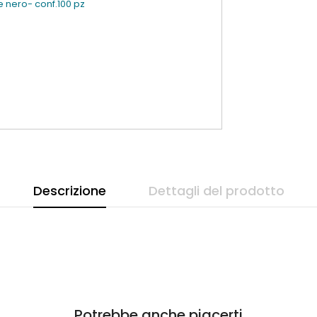
le nero- conf.100 pz
Descrizione
Dettagli del prodotto
Potrebbe anche piacerti