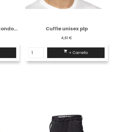
Cappellino Miramare rotondo Logica rosso
1,84 €

+ Carrello