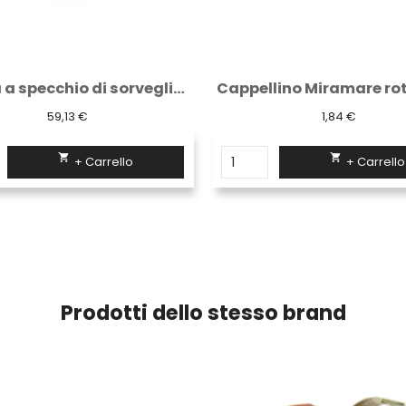
Cappellino Miramare rotondo Logica giallo
Cuffie unisex plp
1,84 €
4,61 €


+ Carrello
+ Carrello
Prodotti dello stesso brand