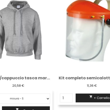
Kit completo semicalotta con visiera...
11,36 €
46,68 €

+ Carrello
