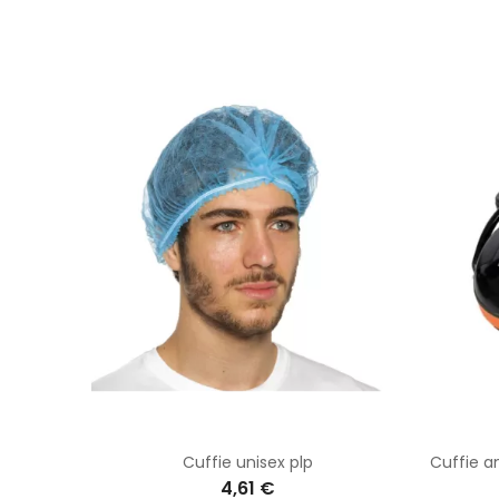
Cupola a specchio di sorveglianza " Michelangelo " diam 100 cm
Cuffie unisex plp
Cuffie a
4,61 €