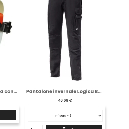
Pantalone invernale Logica Belem nero in...
Cappello papalina Kap1 Logica 100%...
2,39 €

+ Carrello