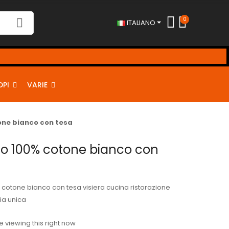
0
ITALIANO
DPI
VARIE
one bianco con tesa
no 100% cotone bianco con
cotone bianco con tesa visiera cucina ristorazione
lia unica
 viewing this right now