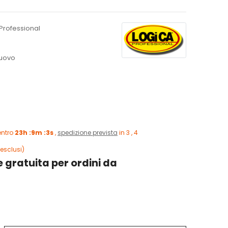
Professional
uovo
entro
23h :9m :2s
,
spedizione prevista
in 3 , 4
esclusi)
 gratuita per ordini da