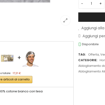
−
+
Aggiungi alla 
Aggiungi pe
Disponibile
TAG:
Offerta
,
Ve
+
CATEGORIE:
Ho
Abbigliamento da 
Abbigliamento A
o totale:
17,21 €
re articoli al carrello
00% cotone bianco con tesa