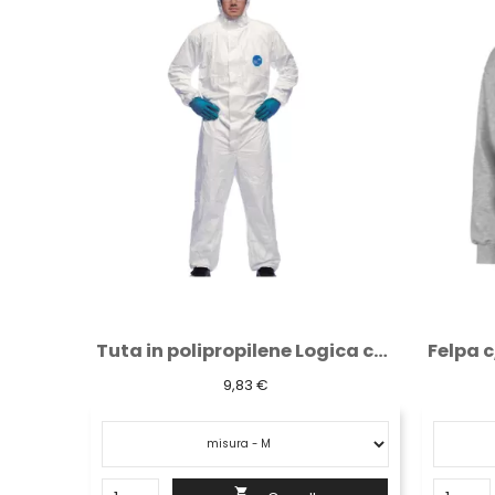
Tuta in polipropilene Logica con cappuccio...
Felpa c/cappuccio tasca marsupio grigio
20,58 €
