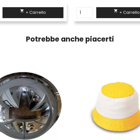


+ Carrello
+ Carrello
Potrebbe anche piacerti