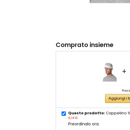
Comprato insieme
+
Prezz
Aggiungi i t
Questo prodotto:
Cappellino 1
6,14 €
Preordinalo ora.