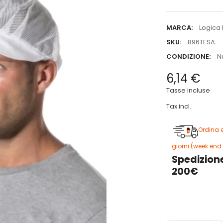
MARCA:
Logica 
SKU:
896TESA
CONDIZIONE:
N
6,14 €
Tasse incluse
Tax incl.
Ordina 
giorni (week end 
Spedizione
200€
3