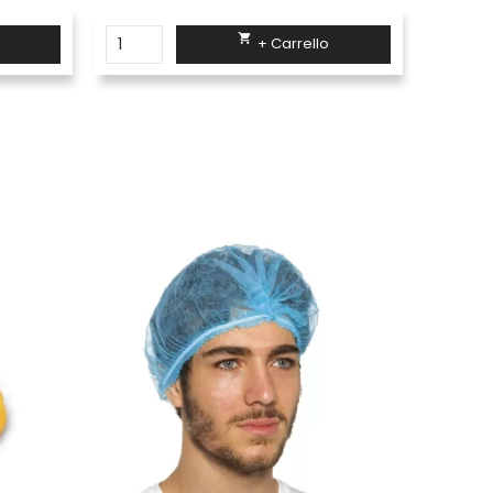

+ Carrello