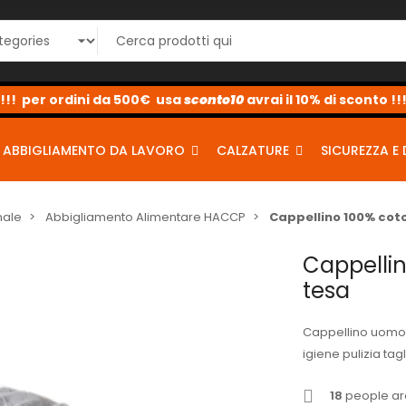
sconto10
sconto5
sconto2
ABBIGLIAMENTO DA LAVORO
CALZATURE
SICUREZZA E 
nale
Abbigliamento Alimentare HACCP
Cappellino 100% cot
Cappelli
tesa
Cappellino uomo 
igiene pulizia tag
18
people are