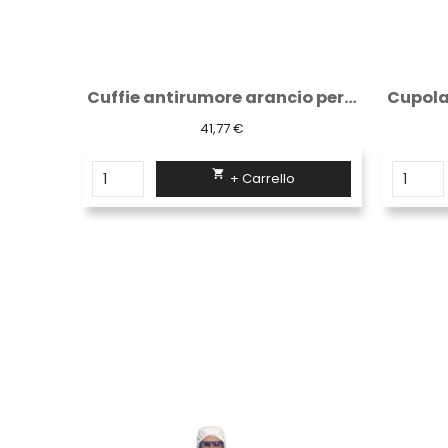
Cuffie antirumore arancio per elmetto
Cupola a specchio di sorveglianza "...
59,13 €

+ Carrello