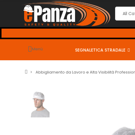
guenti coupon per sconti dal 2% al 10% <-
Menù
SEGNALETICA STRADALE
Abbigliamento da Lavoro e Alta Visibilità Professio