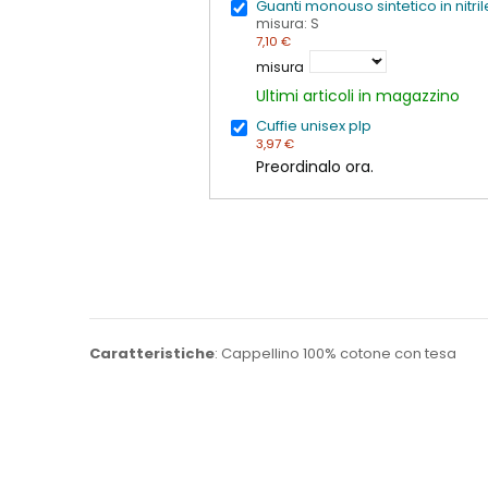
Guanti monouso sintetico in nitri
misura: S
7,10 €
misura
Ultimi articoli in magazzino
Cuffie unisex plp
3,97 €
Preordinalo ora.
Caratteristiche
: Cappellino 100% cotone con tesa