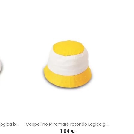
Cappellino Miramare rotondo Logica bianco
Cappellino Miramare rotondo Logica giallo
Cappelli
1,84 €