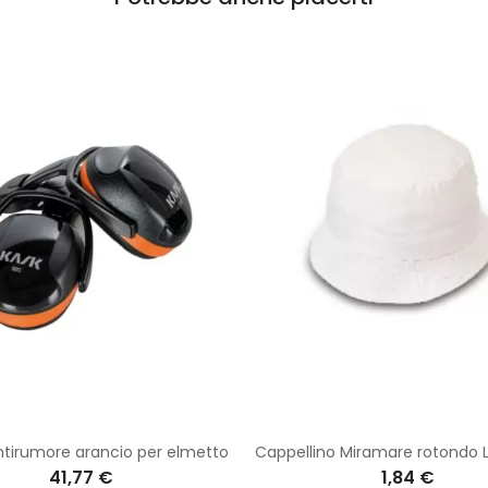
ntirumore arancio per elmetto
41,77 €
1,84 €