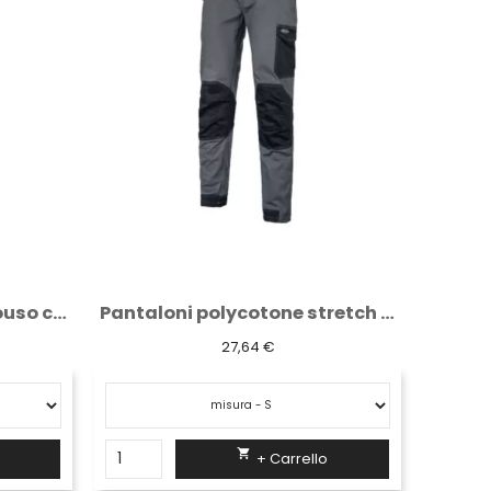
Pantaloni polycotone stretch grigio/nero...
Copriscarpa plp
52,21 €

+ Carrello