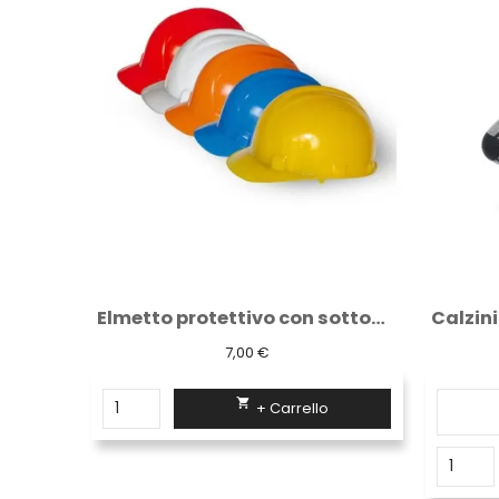
Elmetto protettivo con sottogola
Calzini invernali confezione 3 paia
10,31 €

+ Carrello