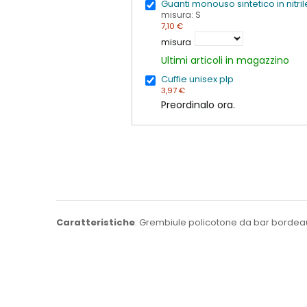
Guanti monouso sintetico in nitri
misura: S
7,10 €
misura
Ultimi articoli in magazzino
Cuffie unisex plp
3,97 €
Preordinalo ora.
Caratteristiche
: Grembiule policotone da bar bordea