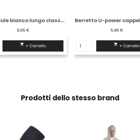
Berretto U-power cappello " one " black...
5,96 €
29,00 €


+ Carrello
+ Carrello
Prodotti dello stesso brand