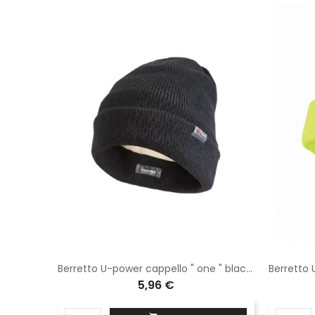
Grembiule 110x90 gomma antigrasso bianco
Berretto U-power cappello " one " black carbon AC127BC
5,96 €