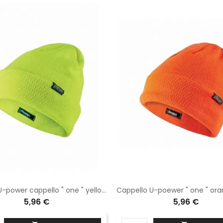
Berretto U-power cappello " one " yellow fluo AC127YF
5,96 €
5,96 €