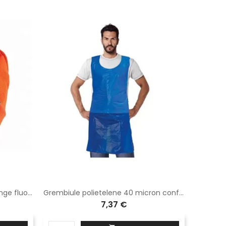
Cappello U-poewer " one " orange fluo AC127OF
Grembiule polietelene 40 micron confezione 100 pezzi
7,37 €