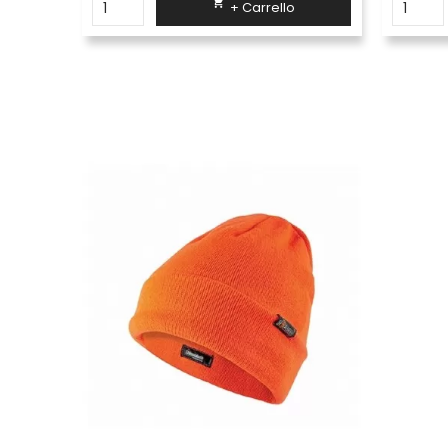

+ Carrello