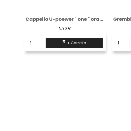
Cappello U-poewer " one " orange fluo...
Grembiule bianco lungo classico con due...
9,65 €

+ Carrello