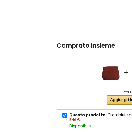
Comprato insieme
+
Prezz
Aggiungi i t
Questo prodotto:
Grembiule p
5,46 €
Disponibile