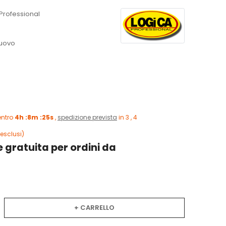
Professional
uovo
entro
4h :8m :24s
,
spedizione prevista
in 3 , 4
esclusi)
 gratuita per ordini da
+ CARRELLO