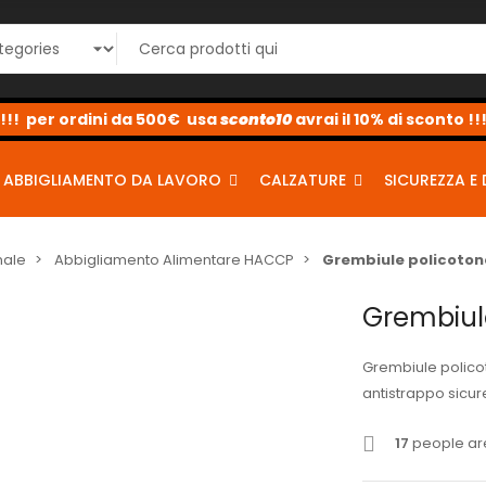
sconto10
sconto5
sconto2
ABBIGLIAMENTO DA LAVORO
CALZATURE
SICUREZZA E 
nale
Abbigliamento Alimentare HACCP
Grembiule policoton
Grembiul
Grembiule polico
antistrappo sicure
17
people are