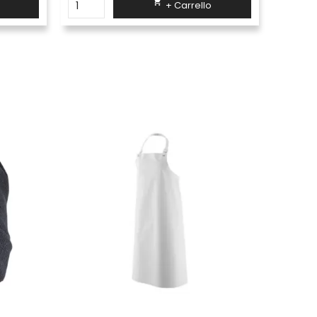

+ Carrello