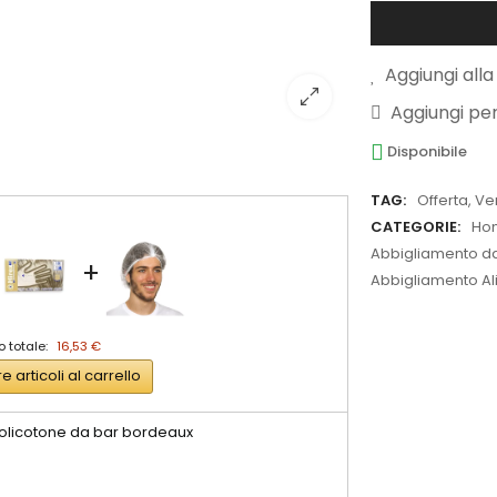
Aggiungi alla 
Aggiungi pe
Disponibile
TAG:
Offerta
,
Ve
CATEGORIE:
Ho
Abbigliamento da 
+
Abbigliamento A
o totale:
16,53 €
re articoli al carrello
olicotone da bar bordeaux