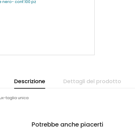
le nero- conf.100 pz
Descrizione
Dettagli del prodotto
ux-taglia unica
Potrebbe anche piacerti