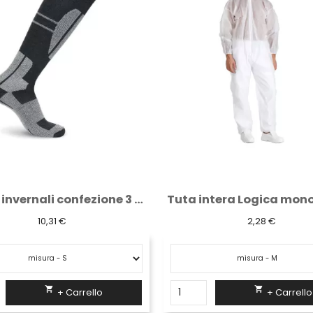
Tuta intera Logica monouso con cappuccio...
2,28 €
27,64 €


+ Carrello
+ Carrello