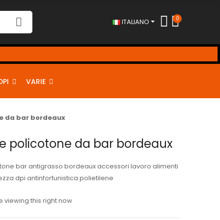
0
ITALIANO
DPI
VARIE
e da bar bordeaux
e policotone da bar bordeaux
tone bar antigrasso bordeaux accessori lavoro alimenti
zza dpi antinfortunistica polietilene
 viewing this right now