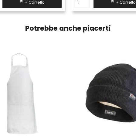


+ Carrello
+ Carrello
Potrebbe anche piacerti