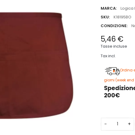
MARCA:
Logica 
SKU:
K18195BO
CONDIZIONE:
N
5,46 €
Tasse incluse
Tax incl.
Ordina 
giorni (week end 
Spedizione
200€
−
+