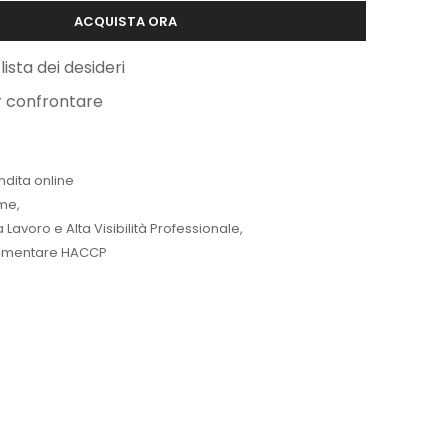
ACQUISTA ORA
lista dei desideri
r confrontare
ndita online
me
,
Lavoro e Alta Visibilità Professionale
,
limentare HACCP