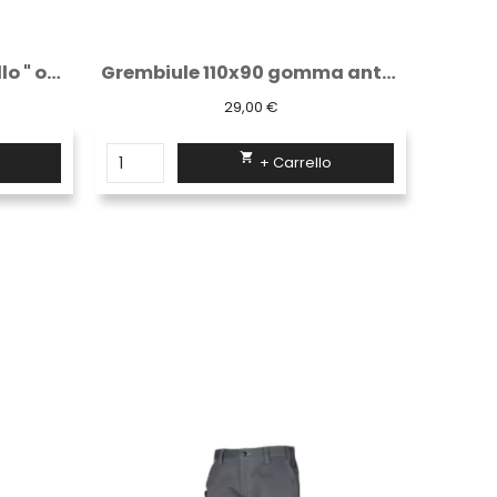
Grembiule 110x90 gomma antigrasso bianco
Grembiule bordeaux lungo classico con due...
9,65 €

+ Carrello