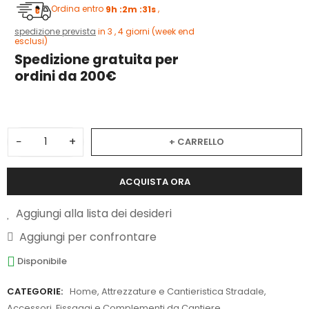
Ordina entro
9h :2m :30s
,
spedizione prevista
in 3 , 4 giorni (week end
esclusi)
Spedizione gratuita per
ordini da 200€
−
+
+ CARRELLO
ACQUISTA ORA
Aggiungi alla lista dei desideri
Aggiungi per confrontare
Disponibile
CATEGORIE:
Home
,
Attrezzature e Cantieristica Stradale
,
Accessori, Fissaggi e Complementi da Cantiere
,