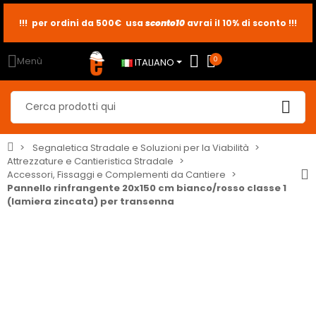
!!! per ordini da 500€ usa
sconto10
sconto5
sconto2
avrai il 10% di sconto !!!
Menù
0
ITALIANO
Segnaletica Stradale e Soluzioni per la Viabilità
Attrezzature e Cantieristica Stradale
Accessori, Fissaggi e Complementi da Cantiere
Pannello rinfrangente 20x150 cm bianco/rosso classe 1
(lamiera zincata) per transenna