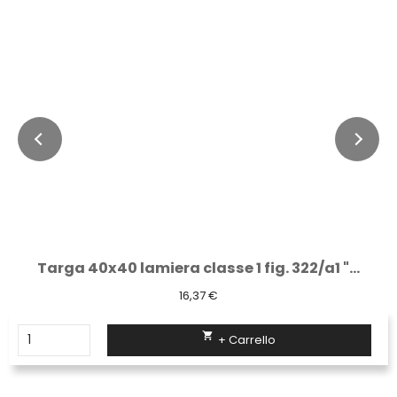
Targa 40x40 lamiera classe 1 fig. 322/a1 "...
16,37 €

+ Carrello