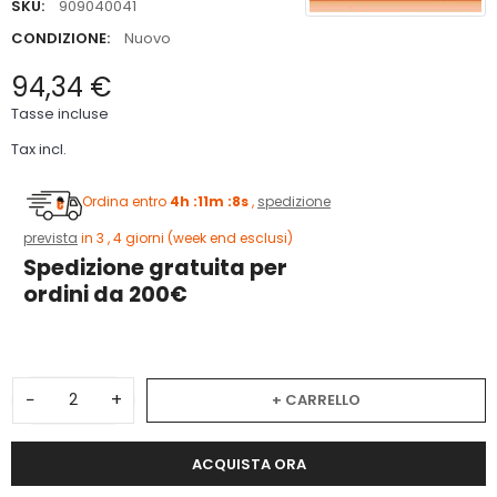
SKU:
909040041
CONDIZIONE:
Nuovo
94,34 €
Tasse incluse
Tax incl.
Ordina entro
4h :11m :8s
,
spedizione
prevista
in 3 , 4 giorni (week end esclusi)
Spedizione gratuita per
ordini da 200€
−
+
+ CARRELLO
ACQUISTA ORA