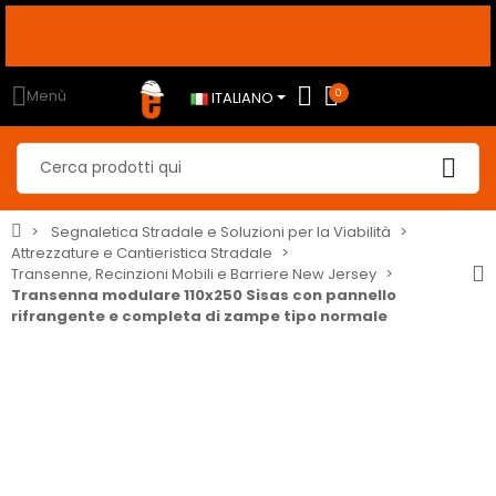
OUT
usa i seguenti
sconto10
sconto5
sconto2
% <-----
Menù
0
ITALIANO
Segnaletica Stradale e Soluzioni per la Viabilità
Attrezzature e Cantieristica Stradale
Transenne, Recinzioni Mobili e Barriere New Jersey
Transenna modulare 110x250 Sisas con pannello
rifrangente e completa di zampe tipo normale