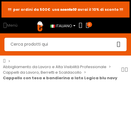
!!! per ordini da 500€ usa
sconto10
sconto5
sconto2
avrai il 10% di sconto !!!
Menù
0
ITALIANO
Abbigliamento da Lavoro e Alta Visibilità Professionale
Cappelli da Lavoro, Berretti e Scaldacollo
Cappello con tesa e bandierina a lato Logica blu navy