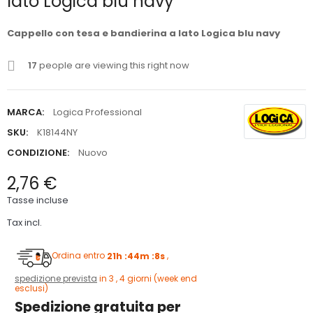
lato Logica blu navy
Cappello con tesa e bandierina a lato Logica blu navy
17
people are viewing this right now
MARCA:
Logica Professional
SKU:
K18144NY
CONDIZIONE:
Nuovo
2,76 €
Tasse incluse
Tax incl.
Ordina entro
21h :44m :7s
,
spedizione prevista
in 3 , 4 giorni (week end
esclusi)
Spedizione gratuita per