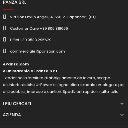
PANZA SRL
Via Don Emilio Angeli, 4, 55012, Capannori, (LU)
Customer Care +39 800 818666
Uffici +39 0583 295629
commerciale@panzasrl.com
ePanza.com
è un marchio di Panza S.r.l.
Leader nella fornitura di abbigliamento da lavoro, scarpe
antinfortunistiche U-Power e segnaletica stradale omologata per
enti pubblici, imprese e cantieri. Spedizioni rapide in tutta Italia.
I PIU CERCATI
AZIENDA