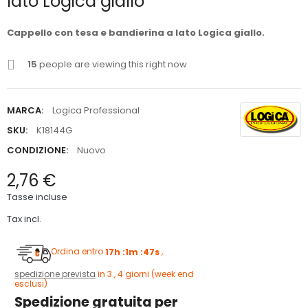
lato Logica giallo
Cappello con tesa e bandierina a lato Logica giallo.
15
people are viewing this right now
MARCA:
Logica Professional
SKU:
K18144G
CONDIZIONE:
Nuovo
2,76 €
Tasse incluse
Tax incl.
Ordina entro
17h :1m :46s
,
spedizione prevista
in 3 , 4 giorni (week end
esclusi)
Spedizione gratuita per