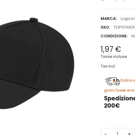
MARCA:
Logica 
SKU:
TOPSTAR/
CONDIZIONE:
N
1,97 €
Tasse incluse
Tax incl.
Ordina 
giorni (week end 
Spedizione
200€
−
+