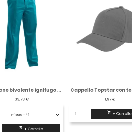
Cappello Topstar con tesa Logica grigio...
Pantalone basic "9030 
1,97 €
15,36 €

+ Carrello

+ Carrello