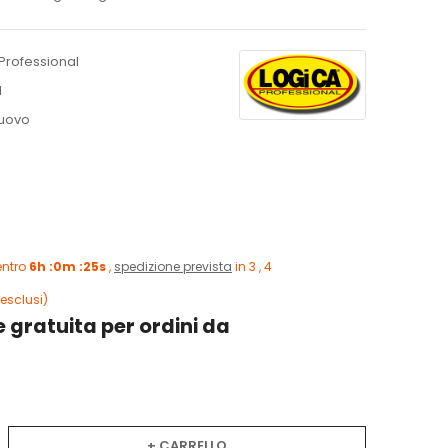
Professional
N
uovo
entro
6h :0m :24s
,
spedizione prevista
in 3 , 4
esclusi)
 gratuita per ordini da
+ CARRELLO