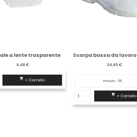
Scarpa bassa da lavoro antifortunistica...
34,40 €
47,91 €


+ Carrello
+ Carrello