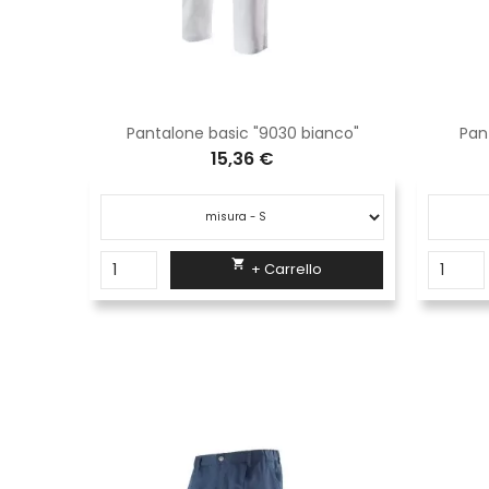
Cappello Topstar con tesa Logica grigio 100% cotone
Pantalone basic "9030 bianco"
Pan
15,36 €

+ Carrello