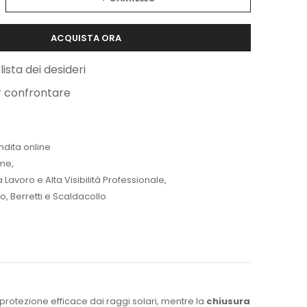
ACQUISTA ORA
lista dei desideri
r confrontare
ndita online
me
,
Lavoro e Alta Visibilità Professionale
,
o, Berretti e Scaldacollo
protezione efficace dai raggi solari, mentre la
chiusura