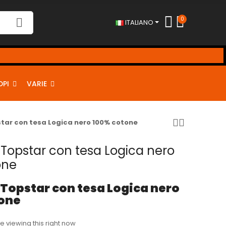
0
ITALIANO
DPI
VARIE
tar con tesa Logica nero 100% cotone
Topstar con tesa Logica nero
one
 Topstar con tesa Logica nero
tone
 viewing this right now