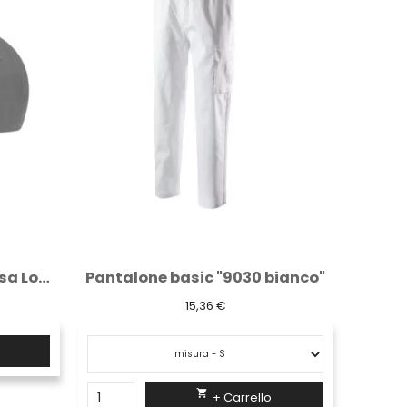
bianco"
Cappello con tesa e bandierina a lato...
2,76 €

+ Carrello