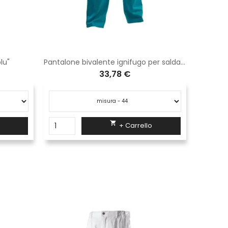
lu"
Pantalone bivalente ignifugo per saldatura
33,78 €

+ Carrello