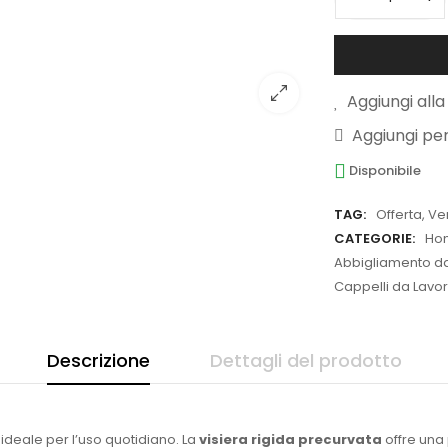
Aggiungi alla 
Aggiungi pe
Disponibile
TAG:
Offerta
,
Ve
CATEGORIE:
Ho
Abbigliamento da 
Cappelli da Lavor
Descrizione
Dettagli del prodotto
 ideale per l’uso quotidiano. La
visiera rigida precurvata
offre una 