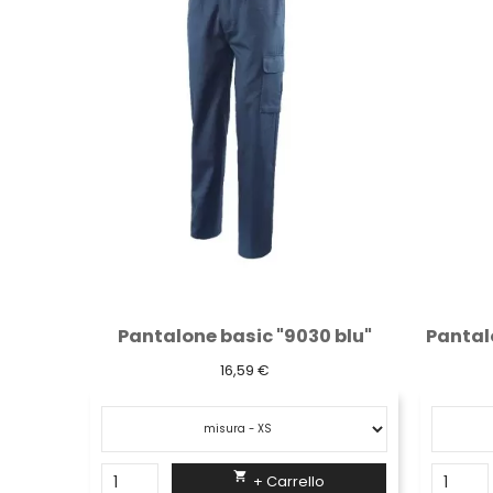
 blu"
Pantalone bivalente ignifugo per saldatura
33,78 €

+ Carrello