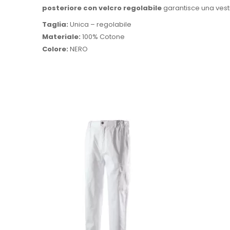
posteriore con velcro regolabile
garantisce una vestib
Taglia:
Unica – regolabile
Materiale:
100% Cotone
Colore:
NERO