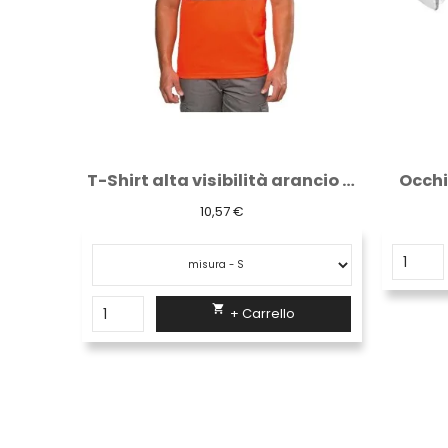
T-Shirt alta visibilità arancio Logica...
Occhiale a lente trasparente
4,48 €

+ Carrello