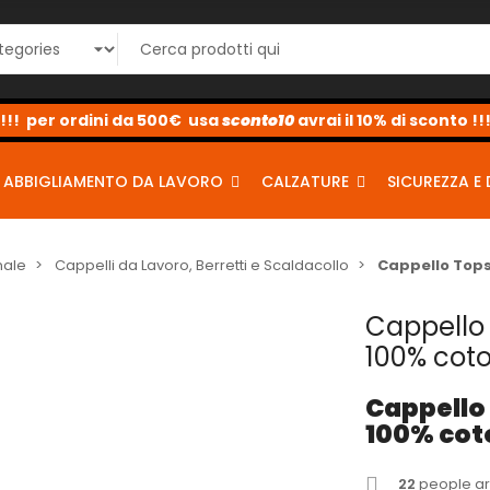
sconto10
sconto5
sconto2
ABBIGLIAMENTO DA LAVORO
CALZATURE
SICUREZZA E 
nale
Cappelli da Lavoro, Berretti e Scaldacollo
Cappello Tops
Cappello 
100% cot
Cappello
100% co
22
people are