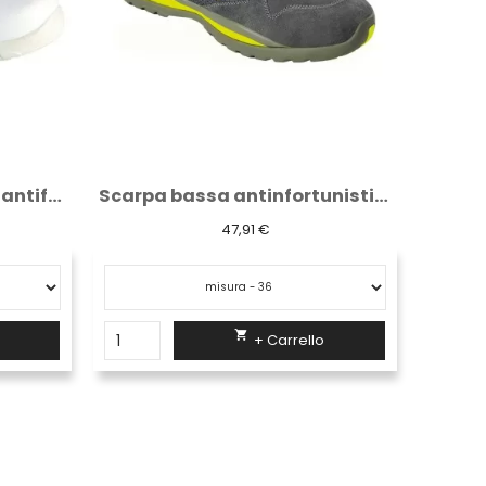
Scarpa bassa antinfortunistica Logica...
T-shirt da lavoro Logica grigia con scollo...
4,30 €

+ Carrello