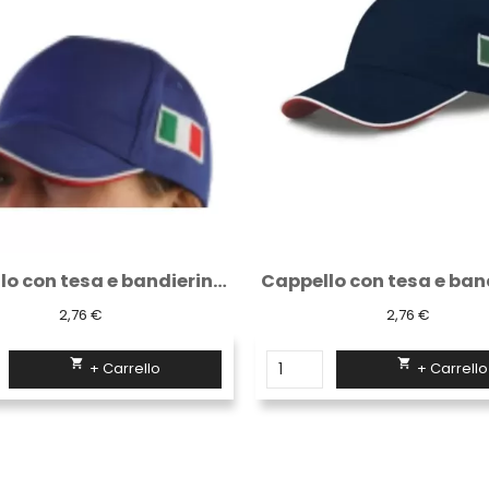
Cappello con tesa e bandierina a lato...
2,76 €
2,76 €


+ Carrello
+ Carrello