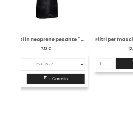
Guanti in neoprene pesante " technic 41 cm "
Filtri per maschere connessione a baionetta
Pantal
12,46 €

+ Carrello