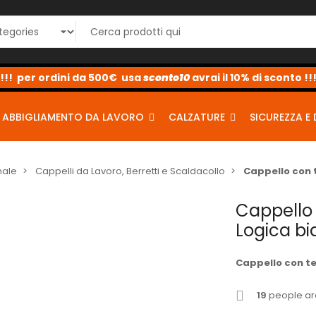
sconto10
sconto5
sconto2
ABBIGLIAMENTO DA LAVORO
CALZATURE
SICUREZZA E 
nale
Cappelli da Lavoro, Berretti e Scaldacollo
Cappello con 
Cappello 
Logica b
Cappello con te
19
people are