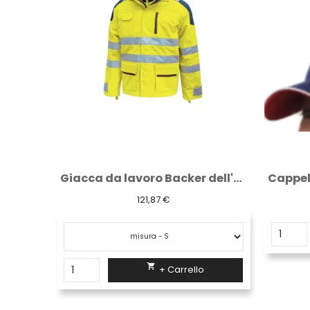
Giacca da lavoro alta visibilità Backer...
Giacca da lavoro Backer dell'U-power...
121,87 €

+ Carrello