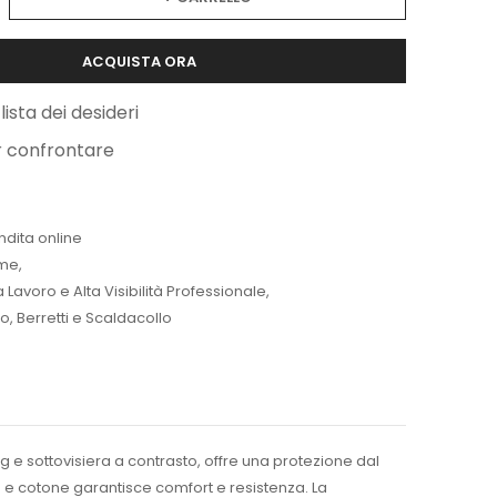
ACQUISTA ORA
lista dei desideri
r confrontare
ndita online
me
,
Lavoro e Alta Visibilità Professionale
,
o, Berretti e Scaldacollo
ng e sottovisiera a contrasto, offre una protezione dal
re e cotone garantisce comfort e resistenza. La