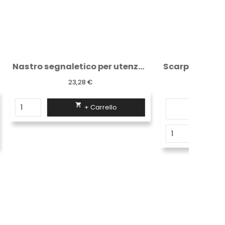
Nastro segnaletico per utenze 200 m...
Scarpe antinfortunistiche " praga " s3
45,46 €

+ Carrello