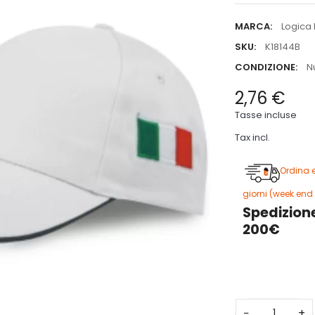
MARCA:
Logica 
SKU:
K18144B
CONDIZIONE:
N
2,76 €
Tasse incluse
Tax incl.
Ordina 
giorni (week end 
Spedizione
200€
3
−
+