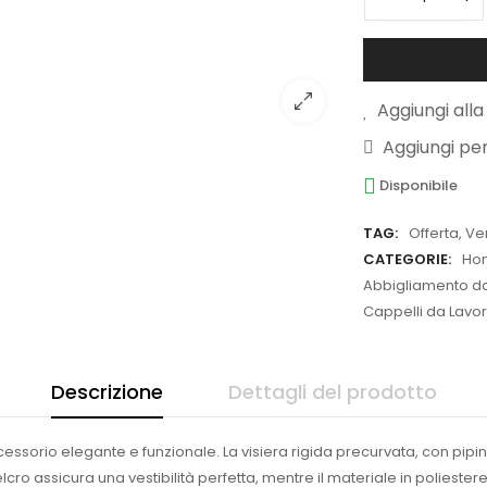
Aggiungi alla 
Aggiungi pe
Disponibile
TAG:
Offerta
,
Ve
CATEGORIE:
Ho
Abbigliamento da 
Cappelli da Lavor
Descrizione
Dettagli del prodotto
ccessorio elegante e funzionale. La visiera rigida precurvata, con pipi
ro assicura una vestibilità perfetta, mentre il materiale in polieste