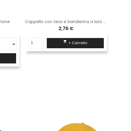
otone
Cappello con tesa e bandierina a lato Logica giallo
2,76 €

+ Carrello