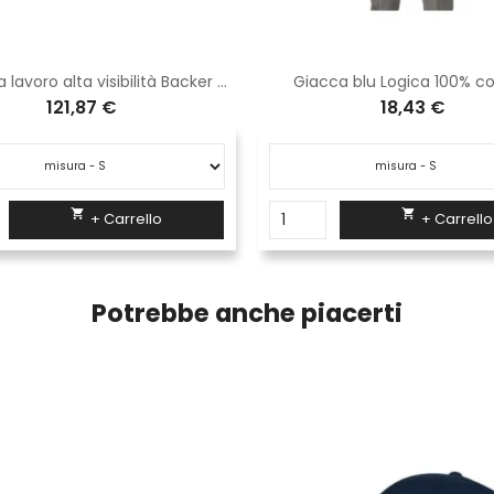
Giacca da lavoro alta visibilità Backer dell'U-power orange fluo HL162OF
Giacca blu Logica 100% c
121,87 €
18,43 €


+ Carrello
+ Carrello
Potrebbe anche piacerti