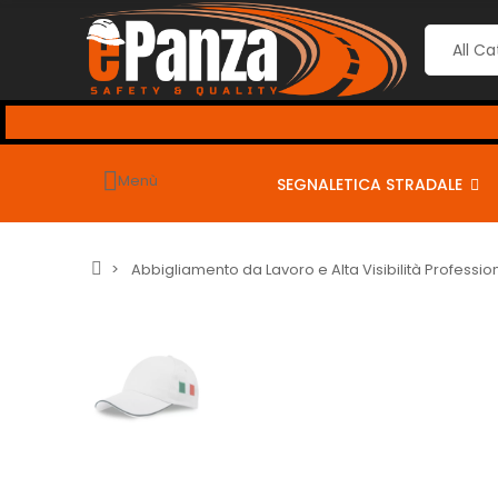
 i seguenti coupon per sconti dal 2% al 10% <-
-
Menù
SEGNALETICA STRADALE
Abbigliamento da Lavoro e Alta Visibilità Professio