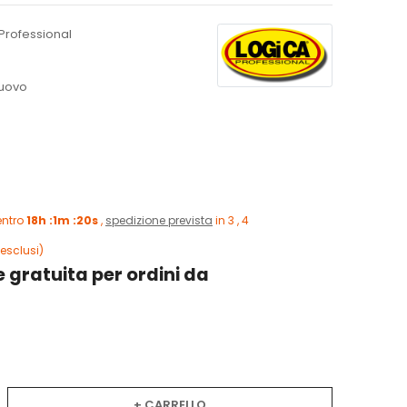
Professional
uovo
entro
18h :1m :19s
,
spedizione prevista
in 3 , 4
esclusi)
 gratuita per ordini da
+ CARRELLO