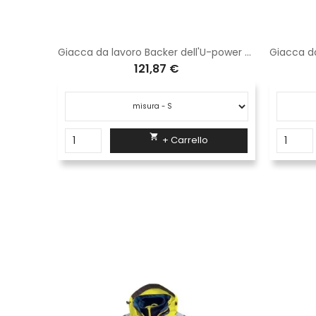
Cappello con tesa e bandierina a lato Logica grigio
Giacca da lavoro Backer dell'U-power yellow fluo HL162YF
121,87 €

+ Carrello