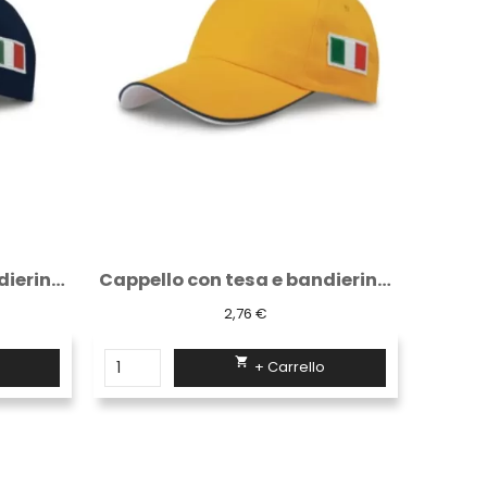
Cappello con tesa e bandierina a lato...
Cappello con tesa e bandierina a lato...
2,76 €

+ Carrello