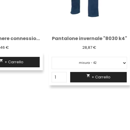
one invernale "8030 k4"
28,87 €
23,28 €

+ Carrello

+ Carrello