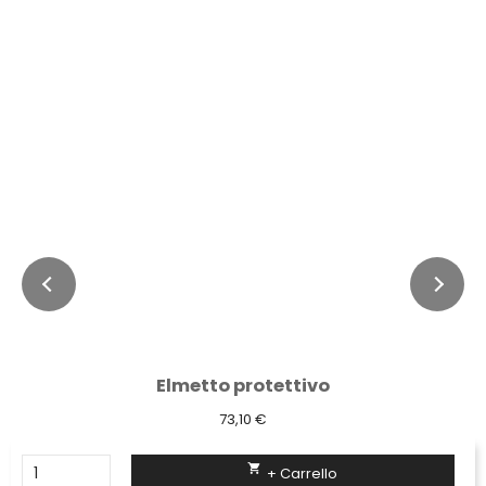
Elmetto protettivo
73,10 €

+ Carrello