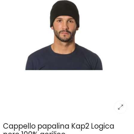
Cappello papalina Kap2 Logica