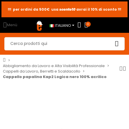
!!! per ordini da 500€ usa
sconto10
sconto5
sconto2
avrai il 10% di sconto !!!
Menù
0
ITALIANO
Abbigliamento da Lavoro e Alta Visibilità Professionale
Cappelli da Lavoro, Berretti e Scaldacollo
Cappello papalina Kap2 Logica nero 100% acrilico