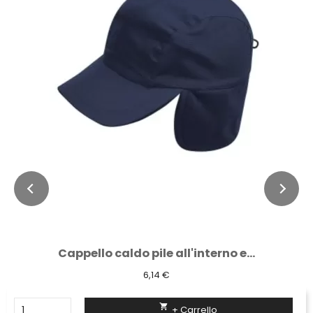
Cappello caldo pile all'interno e...
6,14 €

+ Carrello