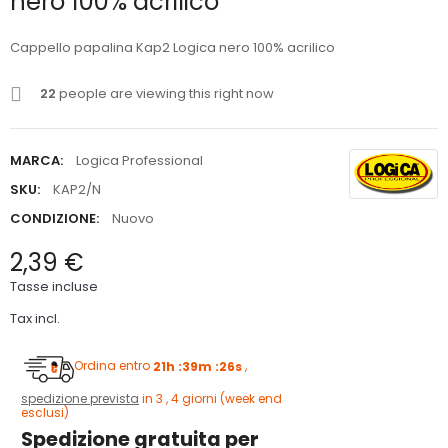
nero 100% acrilico
Cappello papalina Kap2 Logica nero 100% acrilico
22
people are viewing this right now
MARCA:
Logica Professional
SKU:
KAP2/N
CONDIZIONE:
Nuovo
2,39 €
Tasse incluse
Tax incl.
Ordina entro
21h :39m :25s
,
spedizione prevista
in 3 , 4 giorni (week end
esclusi)
Spedizione gratuita per