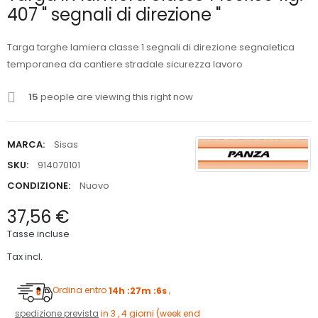
407 " segnali di direzione "
Targa targhe lamiera classe 1 segnali di direzione segnaletica
temporanea da cantiere stradale sicurezza lavoro
15
people are viewing this right now
MARCA:
Sisas
SKU:
914070101
CONDIZIONE:
Nuovo
37,56 €
Tasse incluse
Tax incl.
Ordina entro
14h :27m :5s
,
spedizione prevista
in 3 , 4 giorni (week end