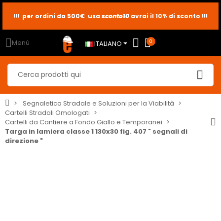
sconto10
sconto5
sconto2
Menù
0
ITALIANO
Segnaletica Stradale e Soluzioni per la Viabilità
Cartelli Stradali Omologati
Cartelli da Cantiere a Fondo Giallo e Temporanei
Targa in lamiera classe 1 130x30 fig. 407 " segnali di
direzione "