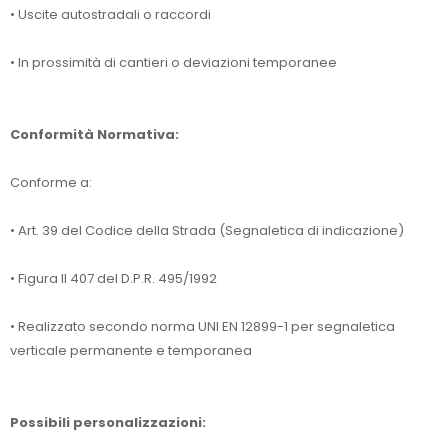
• Uscite autostradali o raccordi
• In prossimità di cantieri o deviazioni temporanee
Conformità Normativa:
Conforme a:
• Art. 39 del Codice della Strada (Segnaletica di indicazione)
• Figura II 407 del D.P.R. 495/1992
• Realizzato secondo norma UNI EN 12899-1 per segnaletica
verticale permanente e temporanea
Possibili personalizzazioni: