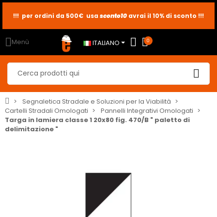
sconto10
sconto5
sconto2
Menù
0
ITALIANO
Segnaletica Stradale e Soluzioni per la Viabilità
Cartelli Stradali Omologati
Pannelli Integrativi Omologati
Targa in lamiera classe 1 20x80 fig. 470/B " paletto di
delimitazione "