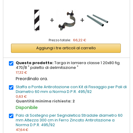
+
+
Prezzo totale:
66,22 €
Aggiungi i tre articoli al carrello
Questo prodotto:
Targa in lamiera classe 1 20x80 fig.
470/B " paletto di delimitazione "
17,32 €
Preordinalo ora.
Staffa a Ponte Antirotazione con Kit di Fissaggio per Pali di
Diametro 60 mm a Norma D.P.R. 495/92
0,63 €
Quantità minima richiesta: 2
Disponibile
Palo di Sostegno per Segnaletica Stradale diametro 60
mm Altezza 300 cm in Ferro Zincato Antirotazione a
Norma D.P.R. 495/92
47,64 €