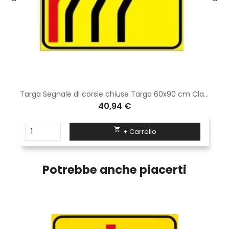
Targa Segnale di corsie chiuse Targa 60x90 cm Classe 1 Fig. 411/e Lamiera di acciaio zincato a caldo
40,94 €

+ Carrello
Potrebbe anche piacerti