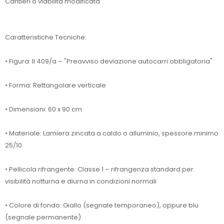
Cantieri o viabilità modificata
Caratteristiche Tecniche:
• Figura: II 409/a – "Preavviso deviazione autocarri obbligatoria"
• Forma: Rettangolare verticale
• Dimensioni: 60 x 90 cm
• Materiale: Lamiera zincata a caldo o alluminio, spessore minimo
25/10
• Pellicola rifrangente: Classe 1 – rifrangenza standard per
visibilità notturna e diurna in condizioni normali
• Colore di fondo: Giallo (segnale temporaneo), oppure blu
(segnale permanente)