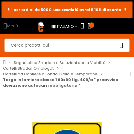
sconto10
sconto5
sconto2
Menù
0
ITALIANO
Segnaletica Stradale e Soluzioni per la Viabilità
Cartelli Stradali Omologati
Cartelli da Cantiere a Fondo Giallo e Temporanei
Targa in lamiera classe 1 60x90 fig. 409/a " preavviso
deviazione autocarri obbligatoria "