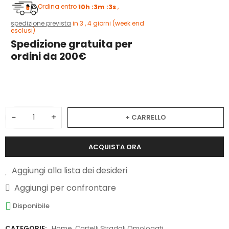
Ordina entro
10h :3m :3s
,
spedizione prevista
in 3 , 4 giorni (week end
esclusi)
Spedizione gratuita per
ordini da 200€
3
−
+
+ CARRELLO
ACQUISTA ORA
Aggiungi alla lista dei desideri
Aggiungi per confrontare
Disponibile
CATEGORIE:
Home
,
Cartelli Stradali Omologati
,