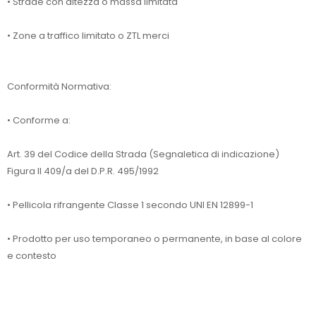
• Strade con altezza o massa limitata
• Zone a traffico limitato o ZTL merci
Conformità Normativa:
• Conforme a:
Art. 39 del Codice della Strada (Segnaletica di indicazione)
Figura II 409/a del D.P.R. 495/1992
• Pellicola rifrangente Classe 1 secondo UNI EN 12899-1
• Prodotto per uso temporaneo o permanente, in base al colore
e contesto