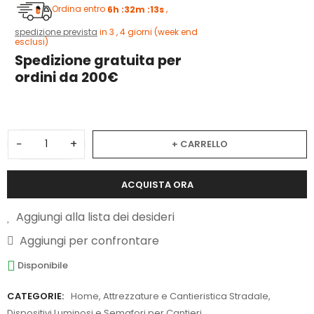
Ordina entro
6h :32m :12s
,
spedizione prevista
in 3 , 4 giorni (week end
esclusi)
Spedizione gratuita per
ordini da 200€
−
+
+ CARRELLO
ACQUISTA ORA
Aggiungi alla lista dei desideri
Aggiungi per confrontare
Disponibile
CATEGORIE:
Home
,
Attrezzature e Cantieristica Stradale
,
Dispositivi Luminosi e Semafori per Cantieri
,