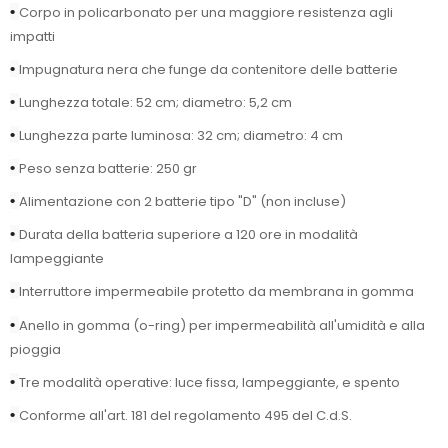
•
Corpo in policarbonato per una maggiore resistenza agli
impatti
•
Impugnatura nera che funge da contenitore delle batterie
•
Lunghezza totale: 52 cm; diametro: 5,2 cm
•
Lunghezza parte luminosa: 32 cm; diametro: 4 cm
•
Peso senza batterie: 250 gr
•
Alimentazione con 2 batterie tipo "D" (non incluse)
•
Durata della batteria superiore a 120 ore in modalità
lampeggiante
•
Interruttore impermeabile protetto da membrana in gomma
•
Anello in gomma (o-ring) per impermeabilità all'umidità e alla
pioggia
•
Tre modalità operative: luce fissa, lampeggiante, e spento
•
Conforme all'art. 181 del regolamento 495 del C.d.S.