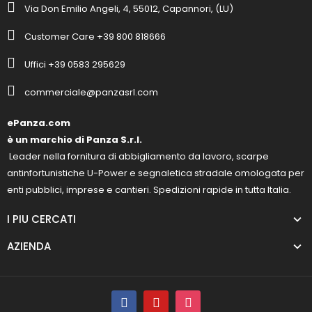
Via Don Emilio Angeli, 4, 55012, Capannori, (LU)
Customer Care +39 800 818666
Uffici +39 0583 295629
commerciale@panzasrl.com
ePanza.com
è un marchio di Panza S.r.l.
Leader nella fornitura di abbigliamento da lavoro, scarpe
antinfortunistiche U-Power e segnaletica stradale omologata per
enti pubblici, imprese e cantieri. Spedizioni rapide in tutta Italia.
I PIU CERCATI
AZIENDA