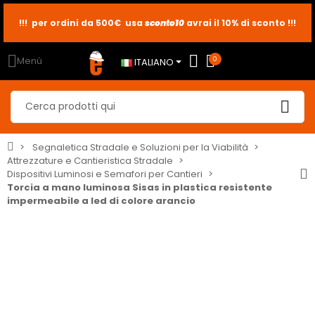
!!! per ordini da 500€ usa
sconto10
sconto5
sconto2
avrai il 10% di sconto !!!
Menù
0
ITALIANO
Segnaletica Stradale e Soluzioni per la Viabilità
Attrezzature e Cantieristica Stradale
Dispositivi Luminosi e Semafori per Cantieri
Torcia a mano luminosa Sisas in plastica resistente
impermeabile a led di colore arancio