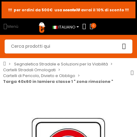
sconto10
sconto5
sconto2
Menù
0
ITALIANO
Segnaletica Stradale e Soluzioni per la Viabilità
Cartelli Stradali Omologati
Cartelli di Pericolo, Divieto e Obbligo
Targa 40x60 in lamiera classe 1 " zona rimozione "