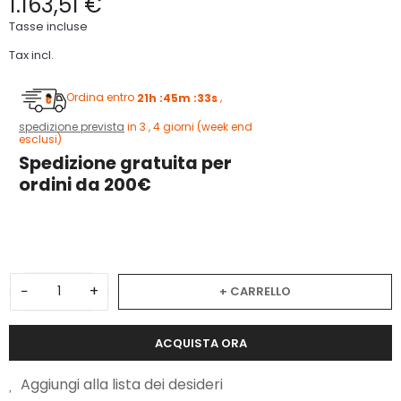
1.163,51 €
Tasse incluse
Tax incl.
Ordina entro
21h :45m :32s
,
spedizione prevista
in 3 , 4 giorni (week end
esclusi)
Spedizione gratuita per
ordini da 200€
3
−
+
+ CARRELLO
ACQUISTA ORA
Aggiungi alla lista dei desideri