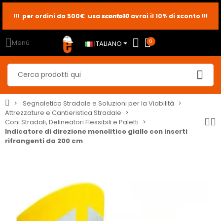
sconto10
sconto5
sconto2
Menù
0
ITALIANO
Segnaletica Stradale e Soluzioni per la Viabilità
Attrezzature e Cantieristica Stradale
Coni Stradali, Delineatori Flessibili e Paletti
Indicatore di direzione monolitico giallo con inserti
rifrangenti da 200 cm