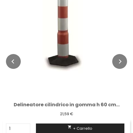
Delineatore cilindrico in gomma h 60 cm...
21,59 €

+ Carrello