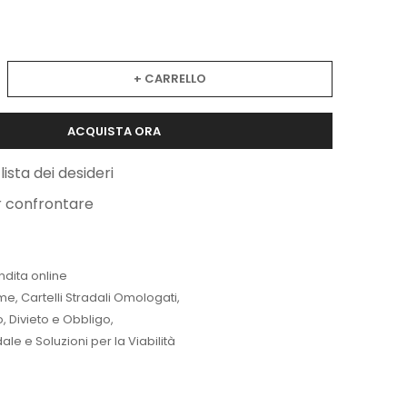
+ CARRELLO
ACQUISTA ORA
lista dei desideri
r confrontare
ndita online
me
,
Cartelli Stradali Omologati
,
lo, Divieto e Obbligo
,
le e Soluzioni per la Viabilità