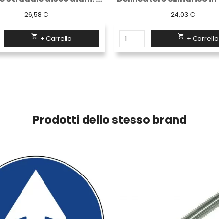
26,58 €
24,03 €


+ Carrello
+ Carrello
Prodotti dello stesso brand