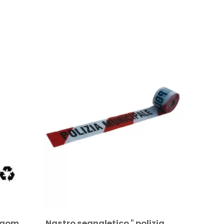
Delineatore cilindrico in gomma h 30 cm 3...
Nastro segnaletico " polizia municipale "