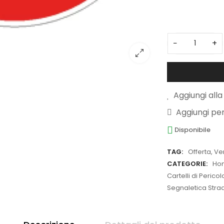
3
−
+
Aggiungi alla 
Aggiungi pe
Disponibile
TAG:
Offerta
,
Ve
CATEGORIE:
Ho
Cartelli di Perico
Segnaletica Strada