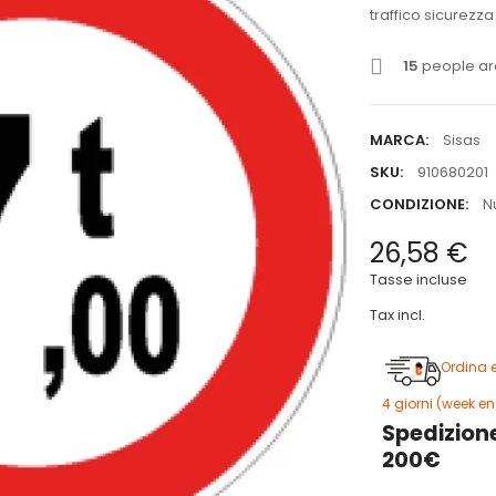
traffico sicurezza
15
people are
MARCA:
Sisas
SKU:
910680201
CONDIZIONE:
N
26,58 €
Tasse incluse
Tax incl.
Ordina 
4 giorni (week en
Spedizione
200€