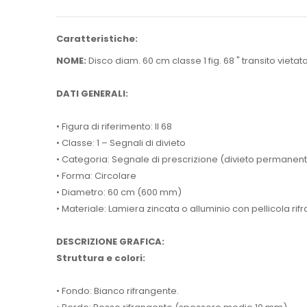
Caratteristiche:
NOME:
Disco diam. 60 cm classe 1 fig. 68 " transito vietat
DATI GENERALI:
• Figura di riferimento: II 68
• Classe: 1 – Segnali di divieto
• Categoria: Segnale di prescrizione (divieto permane
• Forma: Circolare
• Diametro: 60 cm (600 mm)
• Materiale: Lamiera zincata o alluminio con pellicola rifr
DESCRIZIONE GRAFICA:
Struttura e colori:
• Fondo: Bianco rifrangente.