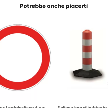
Potrebbe anche piacerti
Cartello stradale disco diam. 60 cm classe...