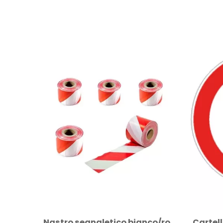
Cartello Transito vietato alle biciclette...
Nastro segnaletico bianco/rosso in...