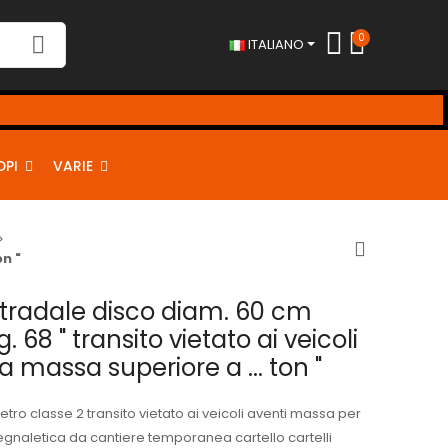
0
ITALIANO
DPI
VARIE
on "
stradale disco diam. 60 cm
g. 68 " transito vietato ai veicoli
a massa superiore a ... ton "
tro classe 2 transito vietato ai veicoli aventi massa per
gnaletica da cantiere temporanea cartello cartelli