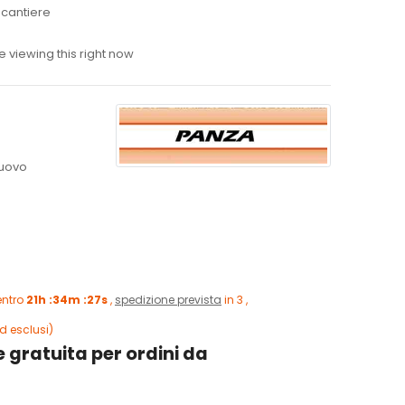
 cantiere
 viewing this right now
uovo
entro
21h :34m :25s
,
spedizione prevista
in 3 ,
d esclusi)
 gratuita per ordini da