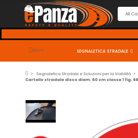
----> CARRELLO SU PREZZI GIÙ, al CHECKOUT
usa i seguenti 
----
Menù
SEGNALETICA STRADALE
Segnaletica Stradale e Soluzioni per la Viabilità
Cartello stradale disco diam. 60 cm classe 1 fig. 68 