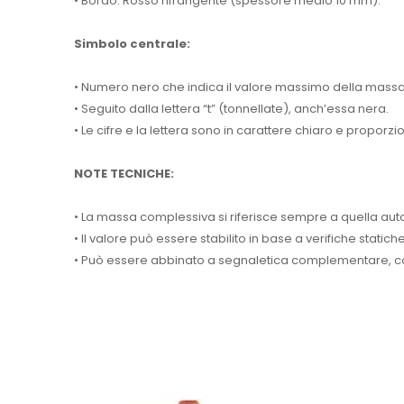
• Bordo: Rosso rifrangente (spessore medio 10 mm).
Simbolo centrale:
• Numero nero che indica il valore massimo della ma
• Seguito dalla lettera “t” (tonnellate), anch’essa nera.
• Le cifre e la lettera sono in carattere chiaro e proporz
NOTE TECNICHE:
• La massa complessiva si riferisce sempre a quella aut
• Il valore può essere stabilito in base a verifiche stati
• Può essere abbinato a segnaletica complementare, come