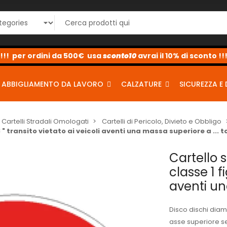
coupon per sconti dal 2% al 10% <-
sconto10
sconto5
sconto2
ABBIGLIAMENTO DA LAVORO
CALZATURE
SICUREZZA E 
Cartelli Stradali Omologati
Cartelli di Pericolo, Divieto e Obbligo
" transito vietato ai veicoli aventi una massa superiore a ... t
Cartello 
classe 1 fi
aventi un
Disco dischi diame
asse superiore se