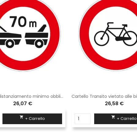
Cartello distanziamento minimo obbligatorio Disco Diametro 60 cm Classe 1 Fig. 49 in lamiera
26,07 €
26,58 €


+ Carrello
+ Carrello