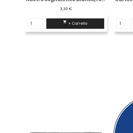
3,30 €

+ Carrello