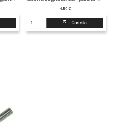
4,50 €

+ Carrello