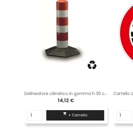
Delineatore cilindrico in gomma h 30 cm 3 fasce rifrangenti High Intensity grade
Delineatore cilindrico in gomma h 30 cm interamente rifrangente High Intensity Grade
14,12 €

+ Carrello