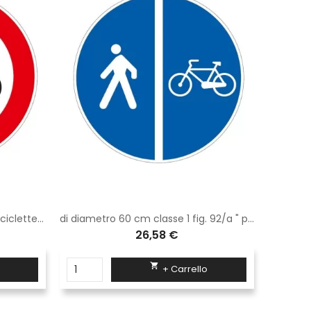
Cartello Transito vietato alle biciclette Disco Diametro 60 cm Classe 1 Fig. 55 Lamiera
di diametro 60 cm classe 1 fig. 92/a " pista ciclabile contigua al marciapiede "
26,58 €

+ Carrello