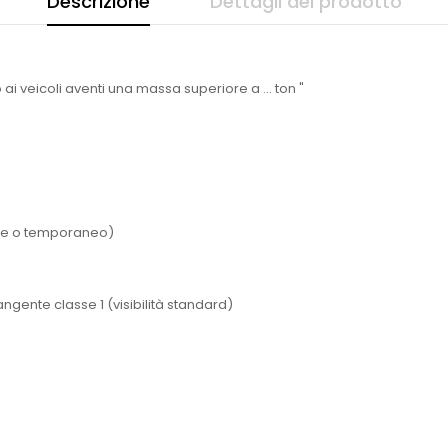
Descrizione
Dettagli del prodotto
o ai veicoli aventi una massa superiore a ... ton "
nte o temporaneo)
angente classe 1 (visibilità standard)