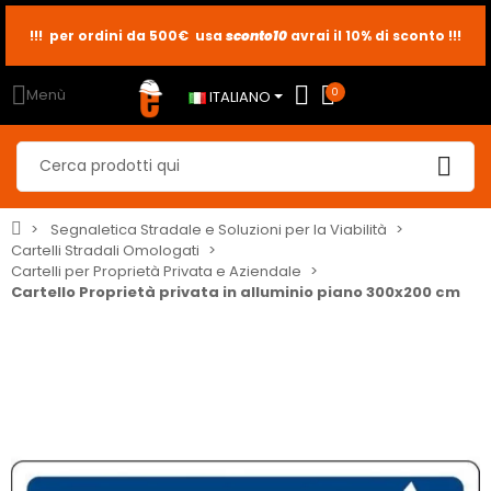
!!! per ordini da 500€ usa
sconto10
sconto5
sconto2
avrai il 10% di sconto !!!
Menù
0
ITALIANO
Segnaletica Stradale e Soluzioni per la Viabilità
Cartelli Stradali Omologati
Cartelli per Proprietà Privata e Aziendale
Cartello Proprietà privata in alluminio piano 300x200 cm