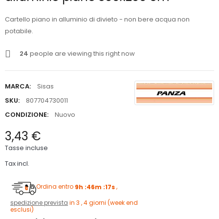
Cartello piano in alluminio di divieto - non bere acqua non
potabile.
24
people are viewing this right now
MARCA:
Sisas
SKU:
807704730011
CONDIZIONE:
Nuovo
3,43 €
Tasse incluse
Tax incl.
Ordina entro
9h :46m :16s
,
spedizione prevista
in 3 , 4 giorni (week end
esclusi)