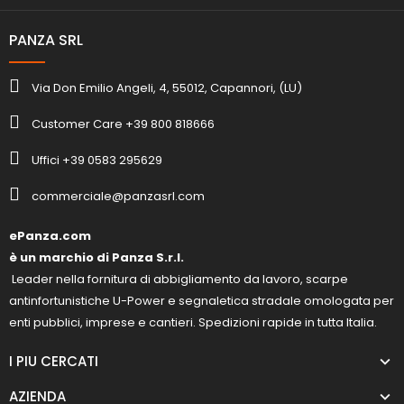
PANZA SRL
Via Don Emilio Angeli, 4, 55012, Capannori, (LU)
Customer Care +39 800 818666
Uffici +39 0583 295629
commerciale@panzasrl.com
ePanza.com
è un marchio di Panza S.r.l.
Leader nella fornitura di abbigliamento da lavoro, scarpe
antinfortunistiche U-Power e segnaletica stradale omologata per
enti pubblici, imprese e cantieri. Spedizioni rapide in tutta Italia.
I PIU CERCATI
AZIENDA