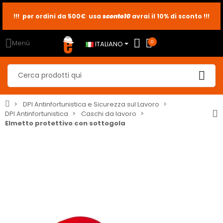
!!! per ordini da 500€ usa
sconto10
sconto5
sconto2
avrai il 10% di sconto !!!
Menù
0
ITALIANO
DPI Antinfortunistica e Sicurezza sul Lavoro
DPI Antinfortunistica
Caschi da lavoro
Elmetto protettivo con sottogola