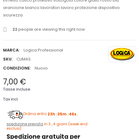
Elmetto casco protettivo sottogola colore giallo rosso blu
arancione bianco lavoratori lavoro protezione dispositivo
sicurezza
22
people are viewing this right now
MARCA:
Logica Professional
SKU:
CLIMAS
CONDIZIONE:
Nuovo
7,00 €
Tasse incluse
Tax incl.
Ordina entro
23h :35m :45s
,
spedizione prevista
in 3 , 4 giorni (week end
esclusi)
Spedizione gratuita per