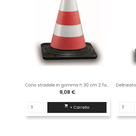
Delimitatore di parcheggio in gomma 35 cm pellicola rifrangente classe 2 s.
Cono stradale in gomma h 30 cm 2 fasce rifrangenti High Intensity Grade
9,08 €

+ Carrello