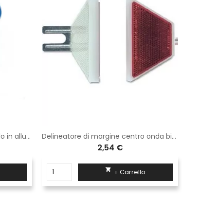
Delineatore speciale di ostacolo in alluminio classe 1 fig. 472
Delineatore di margine centro onda bifacciale bianco/rosso
2,54 €

+ Carrello