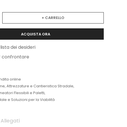
+ CARRELLO
ACQUISTA ORA
lista dei desideri
r confrontare
ndita online
me
,
Attrezzature e Cantieristica Stradale
,
neatori Flessibili e Paletti
,
le e Soluzioni per la Viabilità
Allegati