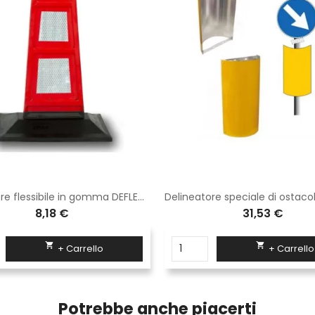
Delineatore flessibile in gomma DEFLECO con 6 inserti rifrangenti High Intensity Grade
8,18 €
31,53 €


+ Carrello
+ Carrello
Potrebbe anche piacerti