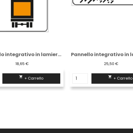
Pannello integrativo in lamiera classe 1...
25,50 €
26,58 €


+ Carrello
+ Carrello