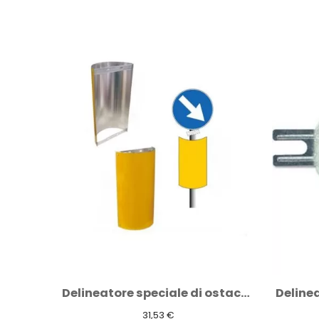
Delineatore speciale di ostacolo in...
Delineatore di margine centro onda...
2,54 €