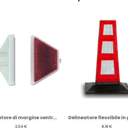
Delineatore flessibile in gomma DEFLECO...
8,18 €
9,08 €