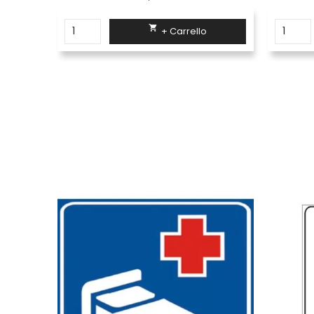

+ Carrello