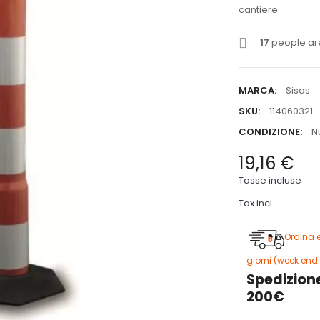
cantiere
17
people are
MARCA:
Sisas
SKU:
114060321
CONDIZIONE:
N
19,16 €
Tasse incluse
Tax incl.
Ordina 
giorni (week end 
Spedizione
200€