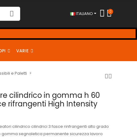
0
ITALIANO
DPI
VARIE
sibili e Paletti
re cilindrico in gomma h 60
e rifrangenti High Intensity
atori cilindrico cilindrici 3 fasce rinfrangenti alto grado
to gomma segnaletica permanente sicurezza lavoro