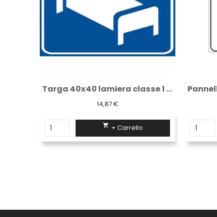
Targa 40x40 lamiera classe 1 fig. 302 "...
Pannello integrativo in lamiera classe 1...
18,65 €

+ Carrello