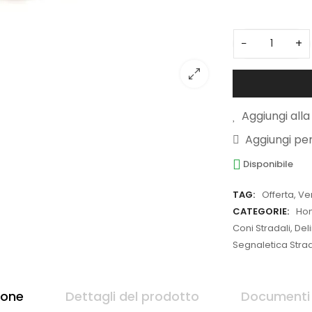
−
+
Aggiungi alla 
Aggiungi pe
Disponibile
TAG:
Offerta
,
Ve
CATEGORIE:
Ho
Coni Stradali, Deli
Segnaletica Strada
ione
Dettagli del prodotto
Documenti 