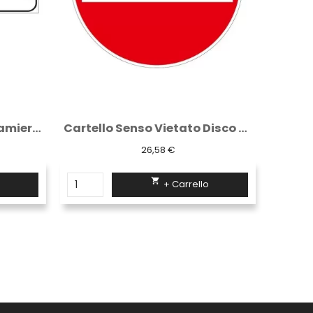
Cartello Senso Vietato Disco Diametro 60...
Cartello Pista Ciclabile Disco Diametro 60...
26,58 €

+ Carrello