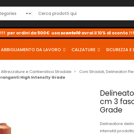
sconto10
sconto5
sconto2
ABBIGLIAMENTO DA LAVORO
CALZATURE
SICUREZZA E 
Attrezzature e Cantieristica Stradale
Coni Stradali, Delineatori Fles
frangenti High Intensity Grade
Delineato
cm 3 fasc
Grade
Delineatore deline
intensità prodot