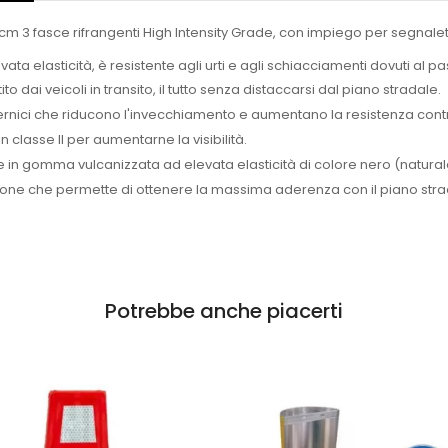
cm 3 fasce rifrangenti High Intensity Grade, con impiego per segnal
a elasticità, è resistente agli urti e agli schiacciamenti dovuti al pas
o dai veicoli in transito, il tutto senza distaccarsi dal piano stradale.
vernici che riducono l'invecchiamento e aumentano la resistenza contr
 classe II per aumentarne la visibilità.
 in gomma vulcanizzata ad elevata elasticità di colore nero (natural
ione che permette di ottenere la massima aderenza con il piano strada
Potrebbe anche piacerti