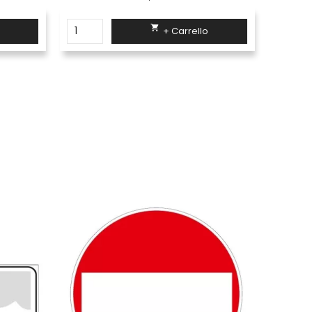

+ Carrello