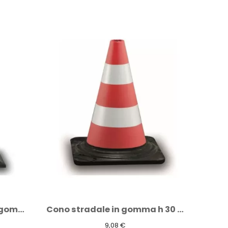
Cono stradale in gomma h 30 cm 2 fasce...
Delimitatore di parcheggio in gomma 35 cm...
15,29 €