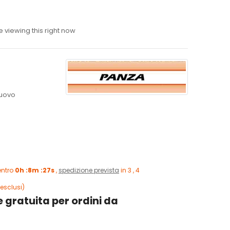
 viewing this right now
uovo
entro
0h :8m :26s
,
spedizione prevista
in 3 , 4
esclusi)
 gratuita per ordini da