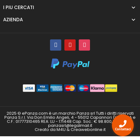
I PIU CERCATI
AZIENDA
2025 © ePanza.com è un marchio Panza srl Tutti i diritti riservati
Panza S.r.l. Via Don Emilio Angeli, 4 - 55012 Capannori (LU) P.IVA e
C.F.: 01777310465 REA: LU - 171448 Cap. Soc.: € 98.800,00 i.v. PEC:
panzasrl@legalmail.it
Creato da M4U & Creawebonline.it
Contattaci