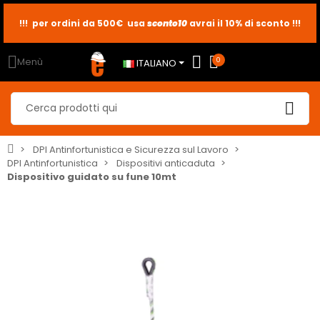
!!! per ordini da 500€ usa
sconto10
sconto5
sconto2
avrai il 10% di sconto !!!
Menù
0
ITALIANO
DPI Antinfortunistica e Sicurezza sul Lavoro
DPI Antinfortunistica
Dispositivi anticaduta
Dispositivo guidato su fune 10mt