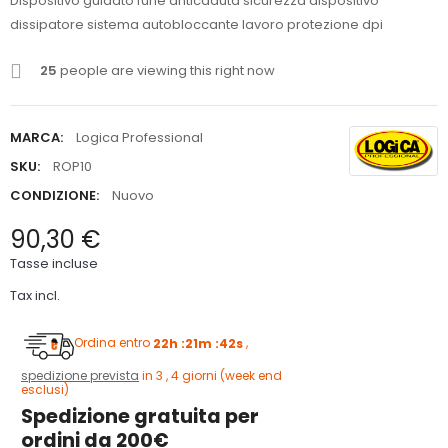
Dispositivo guidato fune anticaduta sicurezza dispositivo
dissipatore sistema autobloccante lavoro protezione dpi
25
people are viewing this right now
MARCA:
Logica Professional
SKU:
ROP10
CONDIZIONE:
Nuovo
90,30 €
Tasse incluse
Tax incl.
Ordina entro
22h :21m :41s
,
spedizione prevista
in 3 , 4 giorni (week end
esclusi)
Spedizione gratuita per
ordini da 200€