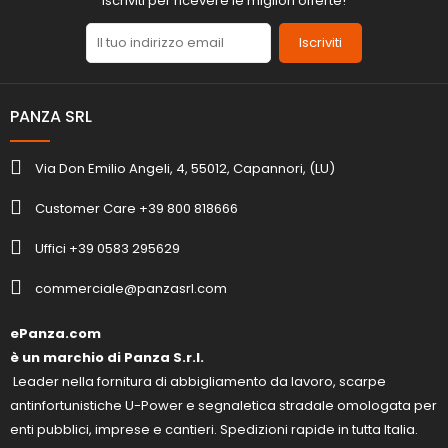
Iscriviti per ricevere le migliori offerte!
Iscriviti
PANZA SRL
Via Don Emilio Angeli, 4, 55012, Capannori, (LU)
Customer Care +39 800 818666
Uffici +39 0583 295629
commerciale@panzasrl.com
ePanza.com
è un marchio di Panza S.r.l.
Leader nella fornitura di abbigliamento da lavoro, scarpe
antinfortunistiche U-Power e segnaletica stradale omologata per
enti pubblici, imprese e cantieri. Spedizioni rapide in tutta Italia.