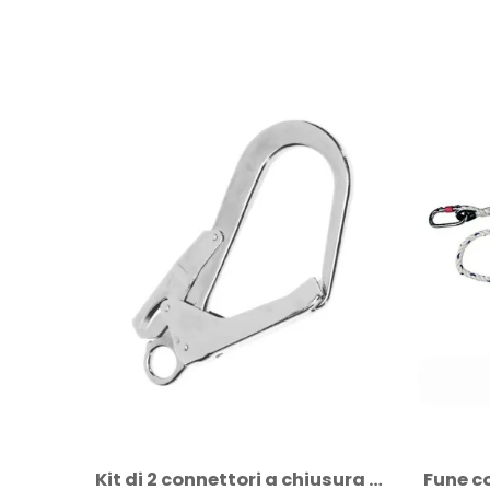
Cuffia antirumore Delta Plus con...
Kit di 2 connettori a chiusura automatica...