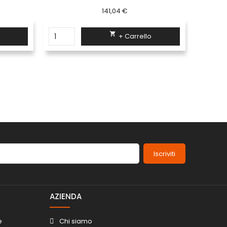
141,04 €

+ Carrello
Iscriviti
AZIENDA
e
Chi siamo