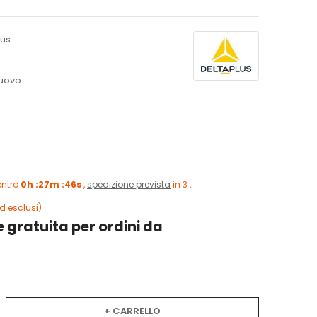
lus
uovo
entro
0h :27m :45s
,
spedizione prevista
in 3 ,
d esclusi)
 gratuita per ordini da
+ CARRELLO