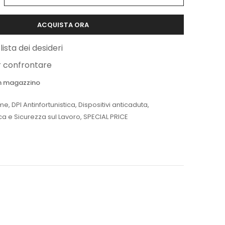
ACQUISTA ORA
lista dei desideri
r confrontare
 in magazzino
me
,
DPI Antinfortunistica
,
Dispositivi anticaduta
,
ica e Sicurezza sul Lavoro
,
SPECIAL PRICE