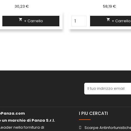
30,23 €
58,19 €


+ Carrello
+ Carrello
I PIU CERCATI
ePanza.com
è un marchio di Panza S.r.l.
Leader nella fornitura di
Scarpe Antinfortunistich