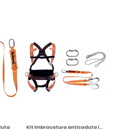
duta
Kit imbracatura anticaduta in acciaio con...