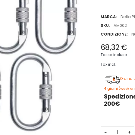
MARCA:
Delta P
SKU:
AM002
CONDIZIONE:
N
68,32 €
Tasse incluse
Tax incl.
Ordina 
4 giorni (week en
Spedizione
200€
−
+