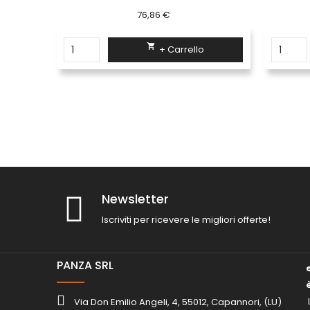
76,86 €

+ Carrello
Newsletter
Iscriviti per ricevere le migliori offerte!
PANZA SRL
Via Don Emilio Angeli, 4, 55012, Capannori, (LU)