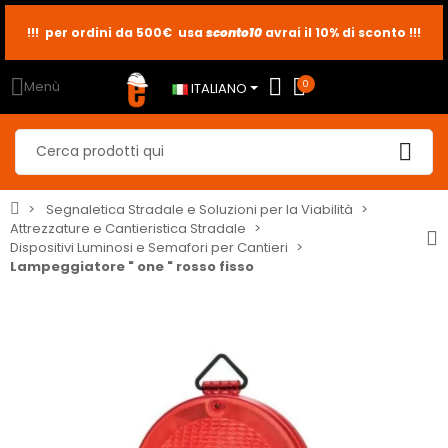
sconto10
sconto5
sconto2
Menù
0
ITALIANO
Segnaletica Stradale e Soluzioni per la Viabilità
Attrezzature e Cantieristica Stradale
Dispositivi Luminosi e Semafori per Cantieri
Lampeggiatore " one " rosso fisso