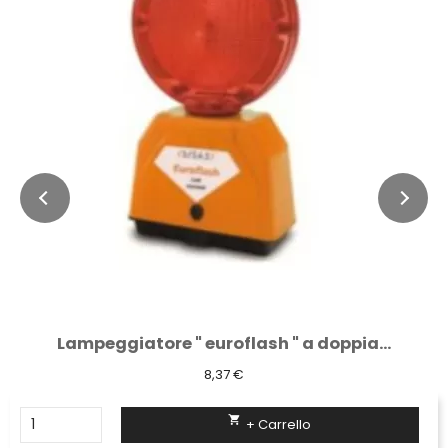
Lampeggiatore " euroflash " a doppia...
8,37 €

+ Carrello