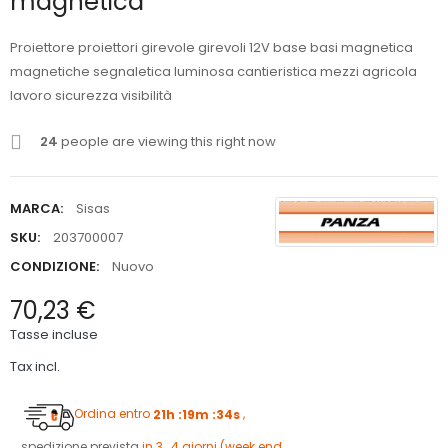
magnetica
Proiettore proiettori girevole girevoli 12V base basi magnetica
magnetiche segnaletica luminosa cantieristica mezzi agricola
lavoro sicurezza visibilità
24
people are viewing this right now
MARCA:
Sisas
SKU:
203700007
CONDIZIONE:
Nuovo
70,23 €
Tasse incluse
Tax incl.
Ordina entro
21h :19m :33s
,
spedizione prevista
in 3 , 4 giorni (week end