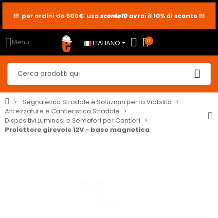
!!! per ordini da 500€ usa
sconto10
sconto5
sconto2
avrai il 10% di sconto !!!
Menù
0
ITALIANO
Segnaletica Stradale e Soluzioni per la Viabilità
Attrezzature e Cantieristica Stradale
Dispositivi Luminosi e Semafori per Cantieri
Proiettore girevole 12V - base magnetica