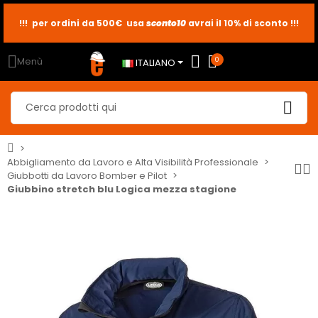
sconto10
sconto5
sconto2
Menù
0
ITALIANO
Abbigliamento da Lavoro e Alta Visibilità Professionale
Giubbotti da Lavoro Bomber e Pilot
Giubbino stretch blu Logica mezza stagione