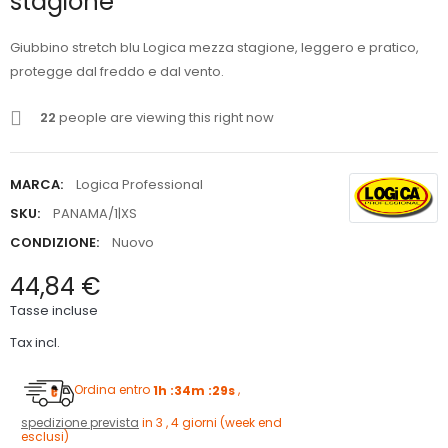
stagione
Giubbino stretch blu Logica mezza stagione, leggero e pratico,
protegge dal freddo e dal vento.
22
people are viewing this right now
MARCA:
Logica Professional
SKU:
PANAMA/1|XS
CONDIZIONE:
Nuovo
44,84 €
Tasse incluse
Tax incl.
Ordina entro
1h :34m :28s
,
spedizione prevista
in 3 , 4 giorni (week end
esclusi)