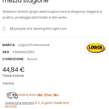
mezza stagione
Giubbino stretch grigio della Logica mezza stagione, leggero e
pratico, protegge dal freddo e dal vento.
23
people are viewing this right now
MARCA:
Logica Professional
SKU:
PANAMA/2|XS
CONDIZIONE:
Nuovo
44,84 €
Tasse incluse
Tax incl.
Ordina entro
15h :37m :17s
,
spedizione prevista
in 3 , 4 giorni (week end
esclusi)