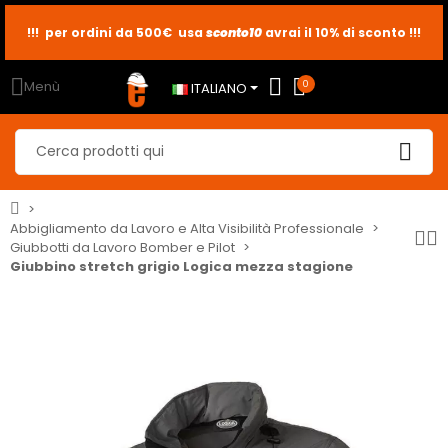
sconto10
sconto5
sconto2
Menù
0
ITALIANO
Abbigliamento da Lavoro e Alta Visibilità Professionale
Giubbotti da Lavoro Bomber e Pilot
Giubbino stretch grigio Logica mezza stagione