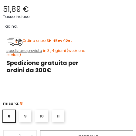
51,89 €
Tasse incluse
Tax incl.
Ordina entro
5h :15m :11s
,
spedizione prevista
in 3 , 4 giorni (week end
esclusi)
Spedizione gratuita per
ordini da 200€
5
misura:
8
8
9
10
11