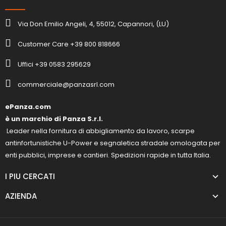
Via Don Emilio Angeli, 4, 55012, Capannori, (LU)
Customer Care +39 800 818666
Uffici +39 0583 295629
commerciale@panzasrl.com
ePanza.com
è un marchio di Panza S.r.l.
Leader nella fornitura di abbigliamento da lavoro, scarpe
antinfortunistiche U-Power e segnaletica stradale omologata per
enti pubblici, imprese e cantieri. Spedizioni rapide in tutta Italia.
I PIU CERCATI
AZIENDA